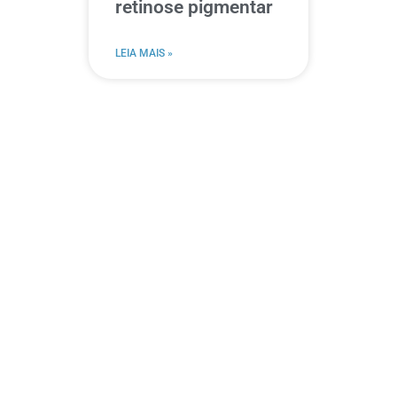
retinose pigmentar
LEIA MAIS »
Cuide da sua visão
com quem entende
do assunto!
No Hospital de Olhos de
Blumenau, contamos com
especialistas e tecnologia
de ponta para cuidar da