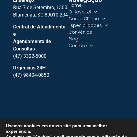
Endereço
Home
Rua 7 de Setembro, 1300
O Hospital
Blumenau, SC 89010-204
Corpo Clínico
Especialidades
Central de Atendimento
Convênios
e
Blog
Agendamento de
Contato
Consultas
(47) 3322-5000
Urgências 24H
(47) 98404-0850
Todos os direitos reservados • Hospital de Olhos de
Usamos cookies em nosso site para uma melhor
experiência.
Blumenau • 2026 • Diretor Técnico: Dr. Vilmar Müller –
Ao clicar em “Aceitar”, você concorda com a utilização de