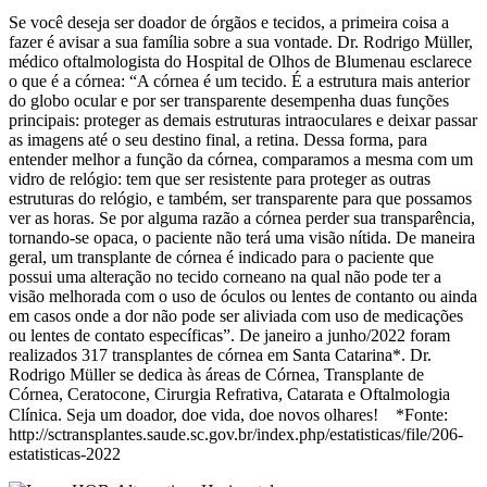
Se você deseja ser doador de órgãos e tecidos, a primeira coisa a
fazer é avisar a sua família sobre a sua vontade. Dr. Rodrigo Müller,
médico oftalmologista do Hospital de Olhos de Blumenau esclarece
o que é a córnea: “A córnea é um tecido. É a estrutura mais anterior
do globo ocular e por ser transparente desempenha duas funções
principais: proteger as demais estruturas intraoculares e deixar passar
as imagens até o seu destino final, a retina. Dessa forma, para
entender melhor a função da córnea, comparamos a mesma com um
vidro de relógio: tem que ser resistente para proteger as outras
estruturas do relógio, e também, ser transparente para que possamos
ver as horas. Se por alguma razão a córnea perder sua transparência,
tornando-se opaca, o paciente não terá uma visão nítida. De maneira
geral, um transplante de córnea é indicado para o paciente que
possui uma alteração no tecido corneano na qual não pode ter a
visão melhorada com o uso de óculos ou lentes de contanto ou ainda
em casos onde a dor não pode ser aliviada com uso de medicações
ou lentes de contato específicas”. De janeiro a junho/2022 foram
realizados 317 transplantes de córnea em Santa Catarina*. Dr.
Rodrigo Müller se dedica às áreas de Córnea, Transplante de
Córnea, Ceratocone, Cirurgia Refrativa, Catarata e Oftalmologia
Clínica. Seja um doador, doe vida, doe novos olhares!⠀ *Fonte:
http://sctransplantes.saude.sc.gov.br/index.php/estatisticas/file/206-
estatisticas-2022