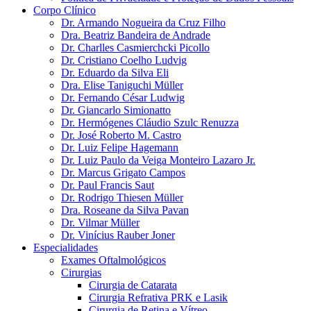
Corpo Clínico
Dr. Armando Nogueira da Cruz Filho
Dra. Beatriz Bandeira de Andrade
Dr. Charlles Casmierchcki Picollo
Dr. Cristiano Coelho Ludvig
Dr. Eduardo da Silva Eli
Dra. Elise Taniguchi Müller
Dr. Fernando César Ludwig
Dr. Giancarlo Simionatto
Dr. Hermógenes Cláudio Szulc Renuzza
Dr. José Roberto M. Castro
Dr. Luiz Felipe Hagemann
Dr. Luiz Paulo da Veiga Monteiro Lazaro Jr.
Dr. Marcus Grigato Campos
Dr. Paul Francis Saut
Dr. Rodrigo Thiesen Müller
Dra. Roseane da Silva Pavan
Dr. Vilmar Müller
Dr. Vinícius Rauber Joner
Especialidades
Exames Oftalmológicos
Cirurgias
Cirurgia de Catarata
Cirurgia Refrativa PRK e Lasik
Cirurgia de Retina e Vítreo