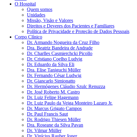
O Hospital
Quem somos
Unidades
Missão, Visão e Valores
Direitos e Deveres dos Pacientes e Familiares
Política de Privacidade e Proteção de Dados Pessoais
Corpo Clínico
Dr. Armando Nogueira da Cruz Filho
Dra. Beatriz Bandeira de Andrade
Dr. Charlles Casmierchcki Picollo
Dr. Cristiano Coelho Ludvig
Dr. Eduardo da Silva Eli
Dra. Elise Taniguchi Müller
Dr. Fernando César Ludwig
Dr. Giancarlo Simionatto
Dr. Hermógenes Cláudio Szulc Renuzza
Dr. José Roberto M. Castro
Dr. Luiz Felipe Hagemann
Dr. Luiz Paulo da Veiga Monteiro Lazaro Jr.
Dr. Marcus Grigato Campos
Dr. Paul Francis Saut
Dr. Rodrigo Thiesen Müller
Dra. Roseane da Silva Pavan
Dr. Vilmar Müller
Dr. Vinícius Rauber Joner