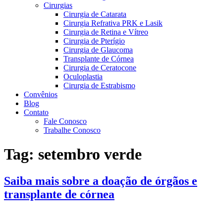
Cirurgias
Cirurgia de Catarata
Cirurgia Refrativa PRK e Lasik
Cirurgia de Retina e Vítreo
Cirurgia de Pterígio
Cirurgia de Glaucoma
Transplante de Córnea
Cirurgia de Ceratocone
Oculoplastia
Cirurgia de Estrabismo
Convênios
Blog
Contato
Fale Conosco
Trabalhe Conosco
Tag:
setembro verde
Saiba mais sobre a doação de órgãos e
transplante de córnea