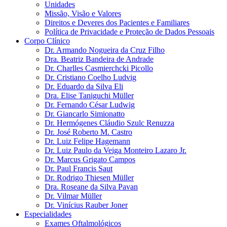
Unidades
Missão, Visão e Valores
Direitos e Deveres dos Pacientes e Familiares
Política de Privacidade e Proteção de Dados Pessoais
Corpo Clínico
Dr. Armando Nogueira da Cruz Filho
Dra. Beatriz Bandeira de Andrade
Dr. Charlles Casmierchcki Picollo
Dr. Cristiano Coelho Ludvig
Dr. Eduardo da Silva Eli
Dra. Elise Taniguchi Müller
Dr. Fernando César Ludwig
Dr. Giancarlo Simionatto
Dr. Hermógenes Cláudio Szulc Renuzza
Dr. José Roberto M. Castro
Dr. Luiz Felipe Hagemann
Dr. Luiz Paulo da Veiga Monteiro Lazaro Jr.
Dr. Marcus Grigato Campos
Dr. Paul Francis Saut
Dr. Rodrigo Thiesen Müller
Dra. Roseane da Silva Pavan
Dr. Vilmar Müller
Dr. Vinícius Rauber Joner
Especialidades
Exames Oftalmológicos