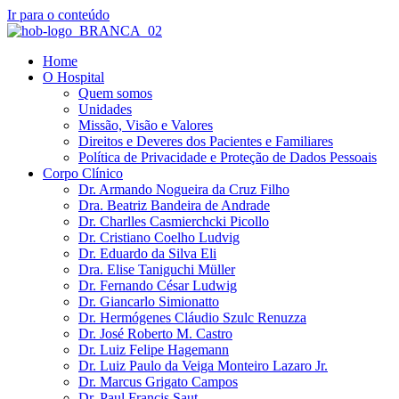
Ir para o conteúdo
Home
O Hospital
Quem somos
Unidades
Missão, Visão e Valores
Direitos e Deveres dos Pacientes e Familiares
Política de Privacidade e Proteção de Dados Pessoais
Corpo Clínico
Dr. Armando Nogueira da Cruz Filho
Dra. Beatriz Bandeira de Andrade
Dr. Charlles Casmierchcki Picollo
Dr. Cristiano Coelho Ludvig
Dr. Eduardo da Silva Eli
Dra. Elise Taniguchi Müller
Dr. Fernando César Ludwig
Dr. Giancarlo Simionatto
Dr. Hermógenes Cláudio Szulc Renuzza
Dr. José Roberto M. Castro
Dr. Luiz Felipe Hagemann
Dr. Luiz Paulo da Veiga Monteiro Lazaro Jr.
Dr. Marcus Grigato Campos
Dr. Paul Francis Saut