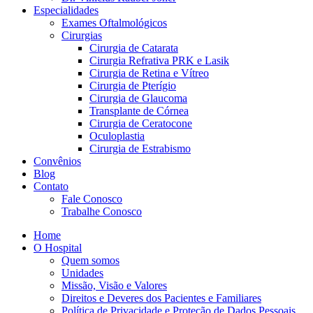
Especialidades
Exames Oftalmológicos
Cirurgias
Cirurgia de Catarata
Cirurgia Refrativa PRK e Lasik
Cirurgia de Retina e Vítreo
Cirurgia de Pterígio
Cirurgia de Glaucoma
Transplante de Córnea
Cirurgia de Ceratocone
Oculoplastia
Cirurgia de Estrabismo
Convênios
Blog
Contato
Fale Conosco
Trabalhe Conosco
Home
O Hospital
Quem somos
Unidades
Missão, Visão e Valores
Direitos e Deveres dos Pacientes e Familiares
Política de Privacidade e Proteção de Dados Pessoais