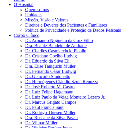
O Hospital
Quem somos
Unidades
Missão, Visão e Valores
Direitos e Deveres dos Pacientes e Familiares
Política de Privacidade e Proteção de Dados Pessoais
Corpo Clínico
Dr. Armando Nogueira da Cruz Filho
Dra. Beatriz Bandeira de Andrade
Dr. Charlles Casmierchcki Picollo
Dr. Cristiano Coelho Ludvig
Dr. Eduardo da Silva Eli
Dra. Elise Taniguchi Müller
Dr. Fernando César Ludwig
Dr. Giancarlo Simionatto
Dr. Hermógenes Cláudio Szulc Renuzza
Dr. José Roberto M. Castro
Dr. Luiz Felipe Hagemann
Dr. Luiz Paulo da Veiga Monteiro Lazaro Jr.
Dr. Marcus Grigato Campos
Dr. Paul Francis Saut
Dr. Rodrigo Thiesen Müller
Dra. Roseane da Silva Pavan
Dr. Vilmar Müller
Dr. Vinícius Rauber Joner