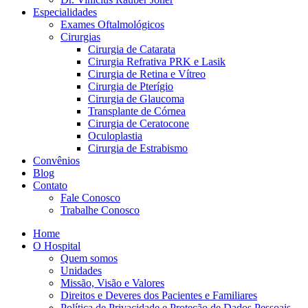
Especialidades
Exames Oftalmológicos
Cirurgias
Cirurgia de Catarata
Cirurgia Refrativa PRK e Lasik
Cirurgia de Retina e Vítreo
Cirurgia de Pterígio
Cirurgia de Glaucoma
Transplante de Córnea
Cirurgia de Ceratocone
Oculoplastia
Cirurgia de Estrabismo
Convênios
Blog
Contato
Fale Conosco
Trabalhe Conosco
Home
O Hospital
Quem somos
Unidades
Missão, Visão e Valores
Direitos e Deveres dos Pacientes e Familiares
Política de Privacidade e Proteção de Dados Pessoais