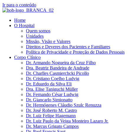
Ir para o conteúdo
Home
O Hospital
Quem somos
Unidades
Missão, Visão e Valores
Direitos e Deveres dos Pacientes e Familiares
Política de Privacidade e Proteção de Dados Pessoais
Corpo Clínico
Dr. Armando Nogueira da Cruz Filho
Dra. Beatriz Bandeira de Andrade
Dr. Charlles Casmierchcki Picollo
Dr. Cristiano Coelho Ludvig
Dr. Eduardo da Silva Eli
Dra. Elise Taniguchi Müller
Dr. Fernando César Ludwig
Dr. Giancarlo Simionatto
Dr. Hermógenes Cláudio Szulc Renuzza
Dr. José Roberto M. Castro
Dr. Luiz Felipe Hagemann
Dr. Luiz Paulo da Veiga Monteiro Lazaro Jr.
Dr. Marcus Grigato Campos
Dr. Paul Francis Saut