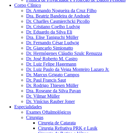
Corpo Clínico
Dr. Armando Nogueira da Cruz Filho
Dra. Beatriz Bandeira de Andrade
Dr. Charlles Casmierchcki Picollo
Dr. Cristiano Coelho Ludvig
Dr. Eduardo da Silva Eli
Dra. Elise Taniguchi Müller
Dr. Fernando César Ludwig
Dr. Giancarlo Simionatto
Dr. Hermógenes Cláudio Szulc Renuzza
Dr. José Roberto M. Castro
Dr. Luiz Felipe Hagemann
Dr. Luiz Paulo da Veiga Monteiro Lazaro Jr.
Dr. Marcus Grigato Campos
Dr. Paul Francis Saut
Dr. Rodrigo Thiesen Müller
Dra. Roseane da Silva Pavan
Dr. Vilmar Müller
Dr. Vinícius Rauber Joner
Especialidades
Exames Oftalmológicos
Cirurgias
Cirurgia de Catarata
Cirurgia Refrativa PRK e Lasik