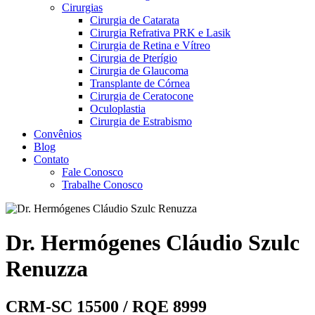
Cirurgias
Cirurgia de Catarata
Cirurgia Refrativa PRK e Lasik
Cirurgia de Retina e Vítreo
Cirurgia de Pterígio
Cirurgia de Glaucoma
Transplante de Córnea
Cirurgia de Ceratocone
Oculoplastia
Cirurgia de Estrabismo
Convênios
Blog
Contato
Fale Conosco
Trabalhe Conosco
Dr. Hermógenes Cláudio Szulc
Renuzza
CRM-SC 15500 / RQE 8999