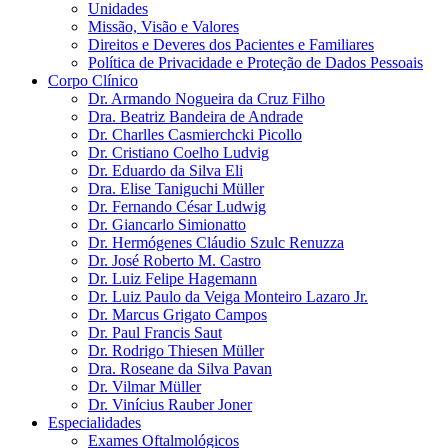
Unidades
Missão, Visão e Valores
Direitos e Deveres dos Pacientes e Familiares
Política de Privacidade e Proteção de Dados Pessoais
Corpo Clínico
Dr. Armando Nogueira da Cruz Filho
Dra. Beatriz Bandeira de Andrade
Dr. Charlles Casmierchcki Picollo
Dr. Cristiano Coelho Ludvig
Dr. Eduardo da Silva Eli
Dra. Elise Taniguchi Müller
Dr. Fernando César Ludwig
Dr. Giancarlo Simionatto
Dr. Hermógenes Cláudio Szulc Renuzza
Dr. José Roberto M. Castro
Dr. Luiz Felipe Hagemann
Dr. Luiz Paulo da Veiga Monteiro Lazaro Jr.
Dr. Marcus Grigato Campos
Dr. Paul Francis Saut
Dr. Rodrigo Thiesen Müller
Dra. Roseane da Silva Pavan
Dr. Vilmar Müller
Dr. Vinícius Rauber Joner
Especialidades
Exames Oftalmológicos