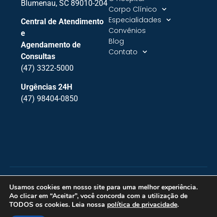
Blumenau, SC 89010-204
Corpo Clínico
Especialidades
Central de Atendimento
Convênios
e
Blog
Agendamento de
Contato
Consultas
(47) 3322-5000
Urgências 24H
(47) 98404-0850
Todos os direitos reservados • Hospital de Olhos de
Usamos cookies em nosso site para uma melhor experiência.
Blumenau • 2026 • Diretor Técnico: Dr. Vilmar Müller –
Ao clicar em “Aceitar”, você concorda com a utilização de
Médico Oftalmologista – CRM-SC 2896 / RQE 1337
TODOS os cookies. Leia nossa
política de privacidade
.
Desenvolvido por
VINO MARKETING DIGITAL