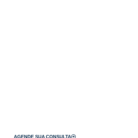
Cuide da sua visão
com quem entende do
assunto!
No Hospital de Olhos de
Blumenau, contamos com
especialistas e tecnologia de
ponta para cuidar da sua saúde
ocular com segurança e
precisão.
AGENDE SUA CONSULTA