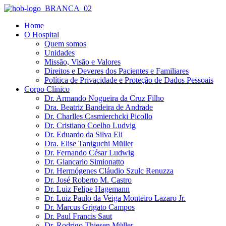
Ir
para
Home
o
O Hospital
conteúdo
Quem somos
Unidades
Missão, Visão e Valores
Direitos e Deveres dos Pacientes e Familiares
Política de Privacidade e Proteção de Dados Pessoais
Corpo Clínico
Dr. Armando Nogueira da Cruz Filho
Dra. Beatriz Bandeira de Andrade
Dr. Charlles Casmierchcki Picollo
Dr. Cristiano Coelho Ludvig
Dr. Eduardo da Silva Eli
Dra. Elise Taniguchi Müller
Dr. Fernando César Ludwig
Dr. Giancarlo Simionatto
Dr. Hermógenes Cláudio Szulc Renuzza
Dr. José Roberto M. Castro
Dr. Luiz Felipe Hagemann
Dr. Luiz Paulo da Veiga Monteiro Lazaro Jr.
Dr. Marcus Grigato Campos
Dr. Paul Francis Saut
Dr. Rodrigo Thiesen Müller