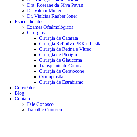
Dra. Roseane da Silva Pavan
Dr. Vilmar Müller
Dr. Vinícius Rauber Joner
Especialidades
Exames Oftalmológicos
Cirurgias
Cirurgia de Catarata
Cirurgia Refrativa PRK e Lasik
Cirurgia de Retina e Vítreo
Cirurgia de Pterígio
Cirurgia de Glaucoma
Transplante de Córnea
Cirurgia de Ceratocone
Oculoplastia
Cirurgia de Estrabismo
Convênios
Blog
Contato
Fale Conosco
Trabalhe Conosco