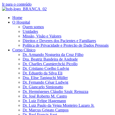
Ir para o conteúdo
Home
O Hospital
Quem somos
Unidades
Missão, Visão e Valores
Direitos e Deveres dos Pacientes e Familiares
Política de Privacidade e Proteção de Dados Pessoais
Corpo Clínico
Dr. Armando Nogueira da Cruz Filho
Dra. Beatriz Bandeira de Andrade
Dr. Charlles Casmierchcki Picollo
Dr. Cristiano Coelho Ludvig
Dr. Eduardo da Silva Eli
Dra. Elise Taniguchi Müller
Dr. Fernando César Ludwig
Dr. Giancarlo Simionatto
Dr. Hermógenes Cláudio Szulc Renuzza
Dr. José Roberto M. Castro
Dr. Luiz Felipe Hagemann
Dr. Luiz Paulo da Veiga Monteiro Lazaro Jr.
Dr. Marcus Grigato Campos
Dr. Paul Francis Saut