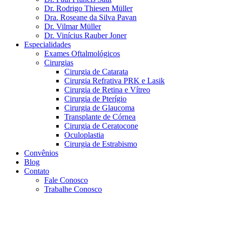
Dr. Rodrigo Thiesen Müller
Dra. Roseane da Silva Pavan
Dr. Vilmar Müller
Dr. Vinícius Rauber Joner
Especialidades
Exames Oftalmológicos
Cirurgias
Cirurgia de Catarata
Cirurgia Refrativa PRK e Lasik
Cirurgia de Retina e Vítreo
Cirurgia de Pterígio
Cirurgia de Glaucoma
Transplante de Córnea
Cirurgia de Ceratocone
Oculoplastia
Cirurgia de Estrabismo
Convênios
Blog
Contato
Fale Conosco
Trabalhe Conosco