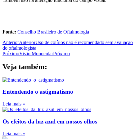
Também não há alteração funcional do campo visual.
Fonte:
Conselho Brasileiro de Oftalmologia
Anterior
Anterior
Uso de colírios não é recomendado sem avaliação
do oftalmologista
Próximo
Visão Monocular
Próximo
Veja também:
Entendendo o astigmatismo
Leia mais »
Os efeitos da luz azul em nossos olhos
Leia mais »