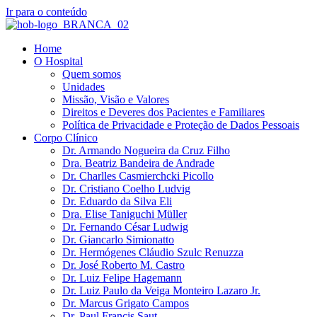
Ir para o conteúdo
Home
O Hospital
Quem somos
Unidades
Missão, Visão e Valores
Direitos e Deveres dos Pacientes e Familiares
Política de Privacidade e Proteção de Dados Pessoais
Corpo Clínico
Dr. Armando Nogueira da Cruz Filho
Dra. Beatriz Bandeira de Andrade
Dr. Charlles Casmierchcki Picollo
Dr. Cristiano Coelho Ludvig
Dr. Eduardo da Silva Eli
Dra. Elise Taniguchi Müller
Dr. Fernando César Ludwig
Dr. Giancarlo Simionatto
Dr. Hermógenes Cláudio Szulc Renuzza
Dr. José Roberto M. Castro
Dr. Luiz Felipe Hagemann
Dr. Luiz Paulo da Veiga Monteiro Lazaro Jr.
Dr. Marcus Grigato Campos
Dr. Paul Francis Saut