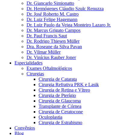
Dr. Giancarlo Simionatto
Dr. Hermógenes Cláudio Szulc Renuzza
Dr. José Roberto M. Castro
Dr. Luiz Felipe Hagemann
Dr. Luiz Paulo da Veiga Monteiro Lazaro Jr.
Dr. Marcus Grigato Campos
Dr. Paul Francis Saut
Dr. Rodrigo Thiesen Müller
Dra. Roseane da Silva Pavan
Dr. Vilmar Müller
Dr. Vinícius Rauber Joner
Especialidades
Exames Oftalmológicos
Cirurgias
Cirurgia de Catarata
Cirurgia Refrativa PRK e Lasik
Cirurgia de Retina e Vítreo
Cirurgia de Pterígio
Cirurgia de Glaucoma
Transplante de Córnea
Cirurgia de Ceratocone
Oculoplastia
Cirurgia de Estrabismo
Convênios
Blog