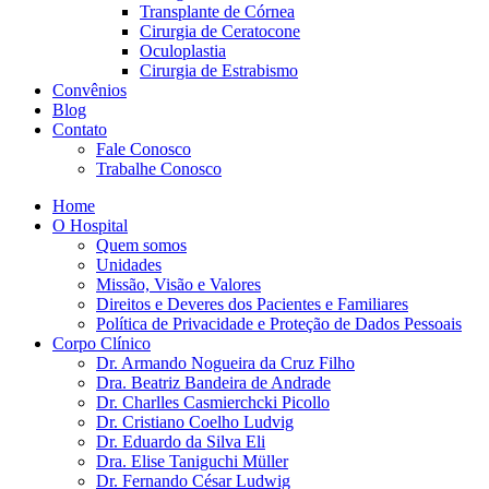
Transplante de Córnea
Cirurgia de Ceratocone
Oculoplastia
Cirurgia de Estrabismo
Convênios
Blog
Contato
Fale Conosco
Trabalhe Conosco
Home
O Hospital
Quem somos
Unidades
Missão, Visão e Valores
Direitos e Deveres dos Pacientes e Familiares
Política de Privacidade e Proteção de Dados Pessoais
Corpo Clínico
Dr. Armando Nogueira da Cruz Filho
Dra. Beatriz Bandeira de Andrade
Dr. Charlles Casmierchcki Picollo
Dr. Cristiano Coelho Ludvig
Dr. Eduardo da Silva Eli
Dra. Elise Taniguchi Müller
Dr. Fernando César Ludwig