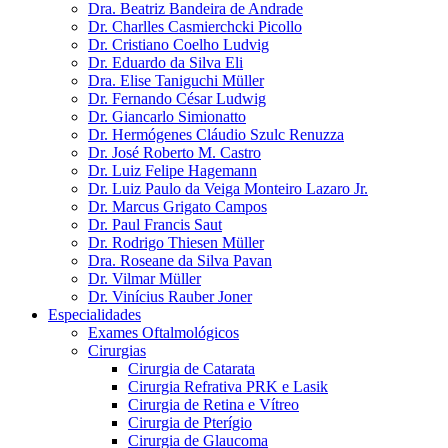
Dra. Beatriz Bandeira de Andrade
Dr. Charlles Casmierchcki Picollo
Dr. Cristiano Coelho Ludvig
Dr. Eduardo da Silva Eli
Dra. Elise Taniguchi Müller
Dr. Fernando César Ludwig
Dr. Giancarlo Simionatto
Dr. Hermógenes Cláudio Szulc Renuzza
Dr. José Roberto M. Castro
Dr. Luiz Felipe Hagemann
Dr. Luiz Paulo da Veiga Monteiro Lazaro Jr.
Dr. Marcus Grigato Campos
Dr. Paul Francis Saut
Dr. Rodrigo Thiesen Müller
Dra. Roseane da Silva Pavan
Dr. Vilmar Müller
Dr. Vinícius Rauber Joner
Especialidades
Exames Oftalmológicos
Cirurgias
Cirurgia de Catarata
Cirurgia Refrativa PRK e Lasik
Cirurgia de Retina e Vítreo
Cirurgia de Pterígio
Cirurgia de Glaucoma