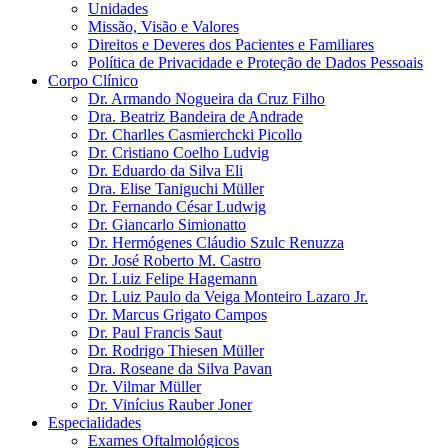
Unidades
Missão, Visão e Valores
Direitos e Deveres dos Pacientes e Familiares
Política de Privacidade e Proteção de Dados Pessoais
Corpo Clínico
Dr. Armando Nogueira da Cruz Filho
Dra. Beatriz Bandeira de Andrade
Dr. Charlles Casmierchcki Picollo
Dr. Cristiano Coelho Ludvig
Dr. Eduardo da Silva Eli
Dra. Elise Taniguchi Müller
Dr. Fernando César Ludwig
Dr. Giancarlo Simionatto
Dr. Hermógenes Cláudio Szulc Renuzza
Dr. José Roberto M. Castro
Dr. Luiz Felipe Hagemann
Dr. Luiz Paulo da Veiga Monteiro Lazaro Jr.
Dr. Marcus Grigato Campos
Dr. Paul Francis Saut
Dr. Rodrigo Thiesen Müller
Dra. Roseane da Silva Pavan
Dr. Vilmar Müller
Dr. Vinícius Rauber Joner
Especialidades
Exames Oftalmológicos