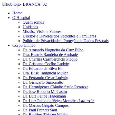
Ir
para
Home
o
O Hospital
conteúdo
Quem somos
Unidades
Missão, Visão e Valores
Direitos e Deveres dos Pacientes e Familiares
Política de Privacidade e Proteção de Dados Pessoais
Corpo Clínico
Dr. Armando Nogueira da Cruz Filho
Dra. Beatriz Bandeira de Andrade
Dr. Charlles Casmierchcki Picollo
Dr. Cristiano Coelho Ludvig
Dr. Eduardo da Silva Eli
Dra. Elise Taniguchi Müller
Dr. Fernando César Ludwig
Dr. Giancarlo Simionatto
Dr. Hermógenes Cláudio Szulc Renuzza
Dr. José Roberto M. Castro
Dr. Luiz Felipe Hagemann
Dr. Luiz Paulo da Veiga Monteiro Lazaro Jr.
Dr. Marcus Grigato Campos
Dr. Paul Francis Saut
Dr. Rodrigo Thiesen Müller