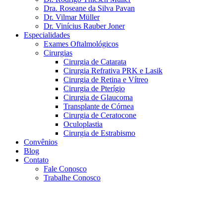
Dra. Roseane da Silva Pavan
Dr. Vilmar Müller
Dr. Vinícius Rauber Joner
Especialidades
Exames Oftalmológicos
Cirurgias
Cirurgia de Catarata
Cirurgia Refrativa PRK e Lasik
Cirurgia de Retina e Vítreo
Cirurgia de Pterígio
Cirurgia de Glaucoma
Transplante de Córnea
Cirurgia de Ceratocone
Oculoplastia
Cirurgia de Estrabismo
Convênios
Blog
Contato
Fale Conosco
Trabalhe Conosco