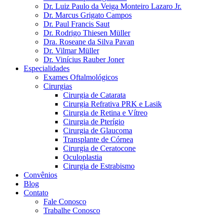
Dr. Luiz Paulo da Veiga Monteiro Lazaro Jr.
Dr. Marcus Grigato Campos
Dr. Paul Francis Saut
Dr. Rodrigo Thiesen Müller
Dra. Roseane da Silva Pavan
Dr. Vilmar Müller
Dr. Vinícius Rauber Joner
Especialidades
Exames Oftalmológicos
Cirurgias
Cirurgia de Catarata
Cirurgia Refrativa PRK e Lasik
Cirurgia de Retina e Vítreo
Cirurgia de Pterígio
Cirurgia de Glaucoma
Transplante de Córnea
Cirurgia de Ceratocone
Oculoplastia
Cirurgia de Estrabismo
Convênios
Blog
Contato
Fale Conosco
Trabalhe Conosco