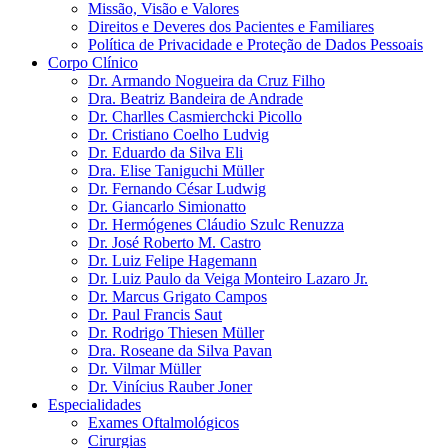
Missão, Visão e Valores
Direitos e Deveres dos Pacientes e Familiares
Política de Privacidade e Proteção de Dados Pessoais
Corpo Clínico
Dr. Armando Nogueira da Cruz Filho
Dra. Beatriz Bandeira de Andrade
Dr. Charlles Casmierchcki Picollo
Dr. Cristiano Coelho Ludvig
Dr. Eduardo da Silva Eli
Dra. Elise Taniguchi Müller
Dr. Fernando César Ludwig
Dr. Giancarlo Simionatto
Dr. Hermógenes Cláudio Szulc Renuzza
Dr. José Roberto M. Castro
Dr. Luiz Felipe Hagemann
Dr. Luiz Paulo da Veiga Monteiro Lazaro Jr.
Dr. Marcus Grigato Campos
Dr. Paul Francis Saut
Dr. Rodrigo Thiesen Müller
Dra. Roseane da Silva Pavan
Dr. Vilmar Müller
Dr. Vinícius Rauber Joner
Especialidades
Exames Oftalmológicos
Cirurgias