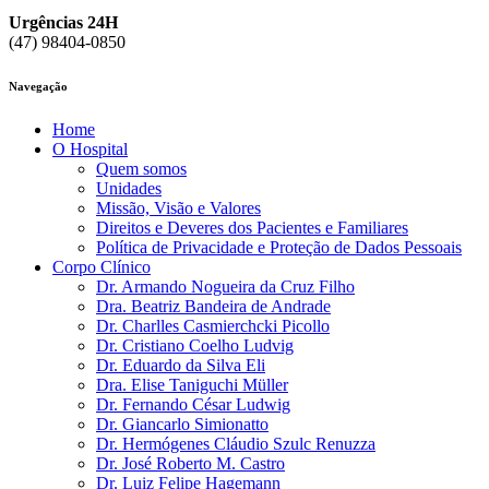
Urgências 24H
(47) 98404-0850
Navegação
Home
O Hospital
Quem somos
Unidades
Missão, Visão e Valores
Direitos e Deveres dos Pacientes e Familiares
Política de Privacidade e Proteção de Dados Pessoais
Corpo Clínico
Dr. Armando Nogueira da Cruz Filho
Dra. Beatriz Bandeira de Andrade
Dr. Charlles Casmierchcki Picollo
Dr. Cristiano Coelho Ludvig
Dr. Eduardo da Silva Eli
Dra. Elise Taniguchi Müller
Dr. Fernando César Ludwig
Dr. Giancarlo Simionatto
Dr. Hermógenes Cláudio Szulc Renuzza
Dr. José Roberto M. Castro
Dr. Luiz Felipe Hagemann