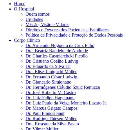
Home
O Hospital
Quem somos
Unidades
Missão, Visão e Valores
Direitos e Deveres dos Pacientes e Familiares
Política de Privacidade e Proteção de Dados Pessoais
Corpo Clínico
Dr. Armando Nogueira da Cruz Filho
Dra. Beatriz Bandeira de Andrade
Dr. Charlles Casmierchcki Picollo
Dr. Cristiano Coelho Ludvig
Dr. Eduardo da Silva Eli
Dra. Elise Taniguchi Müller
Dr. Fernando César Ludwig
Dr. Giancarlo Simionatto
Dr. Hermógenes Cláudio Szulc Renuzza
Dr. José Roberto M. Castro
Dr. Luiz Felipe Hagemann
Dr. Luiz Paulo da Veiga Monteiro Lazaro Jr.
Dr. Marcus Grigato Campos
Dr. Paul Francis Saut
Dr. Rodrigo Thiesen Müller
Dra. Roseane da Silva Pavan
Dr. Vilmar Müller