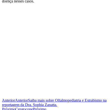
doença nesses casos.
Anterior
Anterior
Saiba mais sobre Oftalmopediatria e Estrabismo na
reportagem da Dra. Sophia Zanatta.
Próximo
Ceratocone
Próximo