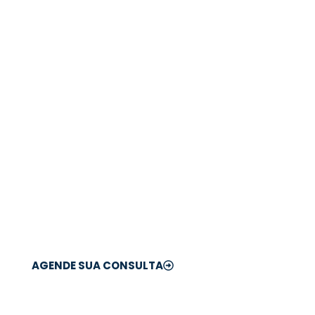
Cuide da sua visão
com quem entende
do assunto!
No Hospital de Olhos de
Blumenau, contamos com
especialistas e tecnologia de
ponta para cuidar da sua saúde
ocular com segurança e
precisão.
AGENDE SUA CONSULTA