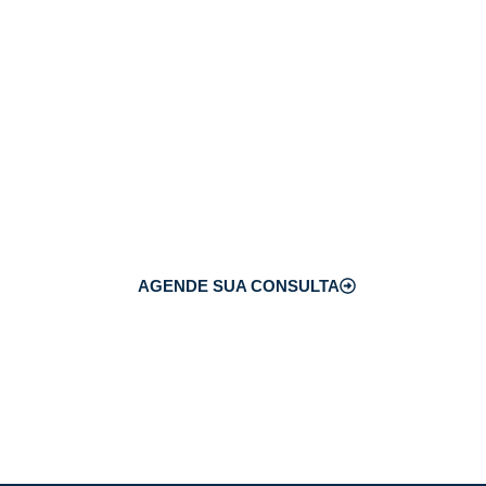
Cuide da sua visão
assunto!
No Hospital de Olhos de Blumenau,
especialistas e tecnologia de ponta p
saúde ocular com segurança e precis
AGENDE SUA CONSULTA