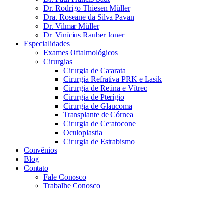
Dr. Rodrigo Thiesen Müller
Dra. Roseane da Silva Pavan
Dr. Vilmar Müller
Dr. Vinícius Rauber Joner
Especialidades
Exames Oftalmológicos
Cirurgias
Cirurgia de Catarata
Cirurgia Refrativa PRK e Lasik
Cirurgia de Retina e Vítreo
Cirurgia de Pterígio
Cirurgia de Glaucoma
Transplante de Córnea
Cirurgia de Ceratocone
Oculoplastia
Cirurgia de Estrabismo
Convênios
Blog
Contato
Fale Conosco
Trabalhe Conosco