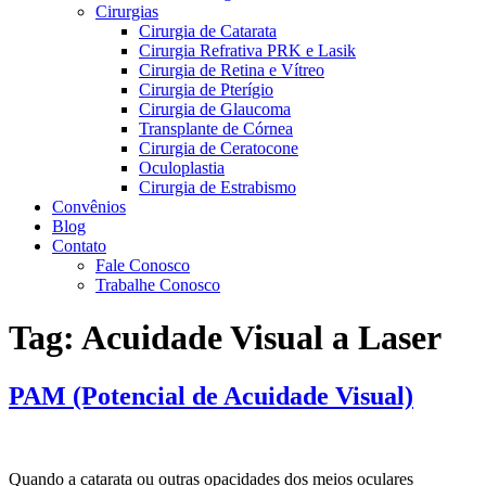
Cirurgias
Cirurgia de Catarata
Cirurgia Refrativa PRK e Lasik
Cirurgia de Retina e Vítreo
Cirurgia de Pterígio
Cirurgia de Glaucoma
Transplante de Córnea
Cirurgia de Ceratocone
Oculoplastia
Cirurgia de Estrabismo
Convênios
Blog
Contato
Fale Conosco
Trabalhe Conosco
Tag:
Acuidade Visual a Laser
PAM (Potencial de Acuidade Visual)
Quando a catarata ou outras opacidades dos meios oculares