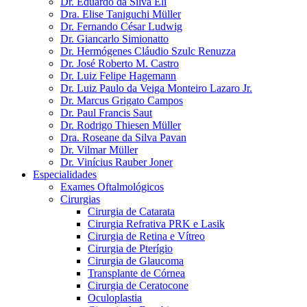
Dr. Eduardo da Silva Eli
Dra. Elise Taniguchi Müller
Dr. Fernando César Ludwig
Dr. Giancarlo Simionatto
Dr. Hermógenes Cláudio Szulc Renuzza
Dr. José Roberto M. Castro
Dr. Luiz Felipe Hagemann
Dr. Luiz Paulo da Veiga Monteiro Lazaro Jr.
Dr. Marcus Grigato Campos
Dr. Paul Francis Saut
Dr. Rodrigo Thiesen Müller
Dra. Roseane da Silva Pavan
Dr. Vilmar Müller
Dr. Vinícius Rauber Joner
Especialidades
Exames Oftalmológicos
Cirurgias
Cirurgia de Catarata
Cirurgia Refrativa PRK e Lasik
Cirurgia de Retina e Vítreo
Cirurgia de Pterígio
Cirurgia de Glaucoma
Transplante de Córnea
Cirurgia de Ceratocone
Oculoplastia