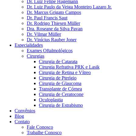
Dr. Luiz Felipe Hagemann
Dr. Luiz Paulo da Veiga Monteiro Lazaro Jr.
Dr. Marcus Grigato Campos
Dr. Paul Francis Saut
Dr. Rodrigo Thiesen Müller
Dra. Roseane da Silva Pavan
Dr. Vilmar Müller
Dr. Vinícius Rauber Joner
Especialidades
Exames Oftalmológicos
Cirurgias
Cirurgia de Catarata
Cirurgia Refrativa PRK e Lasik
Cirurgia de Retina e Vítreo
Cirurgia de Pterígio
Cirurgia de Glaucoma
Transplante de Córnea
Cirurgia de Ceratocone
Oculoplastia
Cirurgia de Estrabismo
Convênios
Blog
Contato
Fale Conosco
Trabalhe Conosco