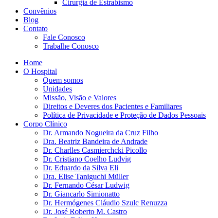
Cirurgia de Estrabismo
Convênios
Blog
Contato
Fale Conosco
Trabalhe Conosco
Home
O Hospital
Quem somos
Unidades
Missão, Visão e Valores
Direitos e Deveres dos Pacientes e Familiares
Política de Privacidade e Proteção de Dados Pessoais
Corpo Clínico
Dr. Armando Nogueira da Cruz Filho
Dra. Beatriz Bandeira de Andrade
Dr. Charlles Casmierchcki Picollo
Dr. Cristiano Coelho Ludvig
Dr. Eduardo da Silva Eli
Dra. Elise Taniguchi Müller
Dr. Fernando César Ludwig
Dr. Giancarlo Simionatto
Dr. Hermógenes Cláudio Szulc Renuzza
Dr. José Roberto M. Castro