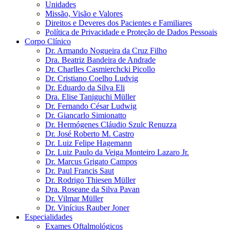
Unidades
Missão, Visão e Valores
Direitos e Deveres dos Pacientes e Familiares
Política de Privacidade e Proteção de Dados Pessoais
Corpo Clínico
Dr. Armando Nogueira da Cruz Filho
Dra. Beatriz Bandeira de Andrade
Dr. Charlles Casmierchcki Picollo
Dr. Cristiano Coelho Ludvig
Dr. Eduardo da Silva Eli
Dra. Elise Taniguchi Müller
Dr. Fernando César Ludwig
Dr. Giancarlo Simionatto
Dr. Hermógenes Cláudio Szulc Renuzza
Dr. José Roberto M. Castro
Dr. Luiz Felipe Hagemann
Dr. Luiz Paulo da Veiga Monteiro Lazaro Jr.
Dr. Marcus Grigato Campos
Dr. Paul Francis Saut
Dr. Rodrigo Thiesen Müller
Dra. Roseane da Silva Pavan
Dr. Vilmar Müller
Dr. Vinícius Rauber Joner
Especialidades
Exames Oftalmológicos