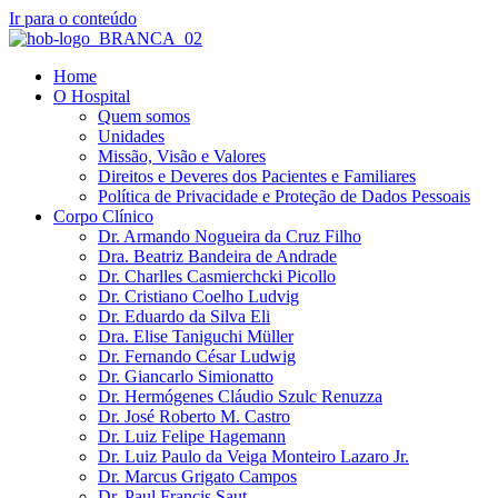
Ir para o conteúdo
Home
O Hospital
Quem somos
Unidades
Missão, Visão e Valores
Direitos e Deveres dos Pacientes e Familiares
Política de Privacidade e Proteção de Dados Pessoais
Corpo Clínico
Dr. Armando Nogueira da Cruz Filho
Dra. Beatriz Bandeira de Andrade
Dr. Charlles Casmierchcki Picollo
Dr. Cristiano Coelho Ludvig
Dr. Eduardo da Silva Eli
Dra. Elise Taniguchi Müller
Dr. Fernando César Ludwig
Dr. Giancarlo Simionatto
Dr. Hermógenes Cláudio Szulc Renuzza
Dr. José Roberto M. Castro
Dr. Luiz Felipe Hagemann
Dr. Luiz Paulo da Veiga Monteiro Lazaro Jr.
Dr. Marcus Grigato Campos
Dr. Paul Francis Saut