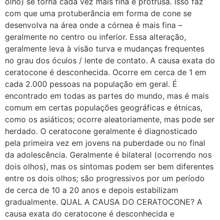
olho) se torna cada vez mais fina e protrusa. Isso faz
com que uma protuberância em forma de cone se
desenvolva na área onde a córnea é mais fina –
geralmente no centro ou inferior. Essa alteração,
geralmente leva à visão turva e mudanças frequentes
no grau dos óculos / lente de contato. A causa exata do
ceratocone é desconhecida. Ocorre em cerca de 1 em
cada 2.000 pessoas na população em geral. É
encontrado em todas as partes do mundo, mas é mais
comum em certas populações geográficas e étnicas,
como os asiáticos; ocorre aleatoriamente, mas pode ser
herdado. O ceratocone geralmente é diagnosticado
pela primeira vez em jovens na puberdade ou no final
da adolescência. Geralmente é bilateral (ocorrendo nos
dois olhos), mas os sintomas podem ser bem diferentes
entre os dois olhos; são progressivos por um período
de cerca de 10 a 20 anos e depois estabilizam
gradualmente. QUAL A CAUSA DO CERATOCONE? A
causa exata do ceratocone é desconhecida e