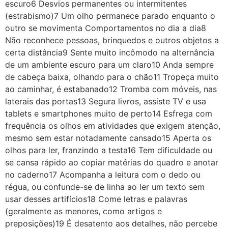
escuro6 Desvios permanentes ou intermitentes
(estrabismo)7 Um olho permanece parado enquanto o
outro se movimenta Comportamentos no dia a dia8
Não reconhece pessoas, brinquedos e outros objetos a
certa distância9 Sente muito incômodo na alternância
de um ambiente escuro para um claro10 Anda sempre
de cabeça baixa, olhando para o chão11 Tropeça muito
ao caminhar, é estabanado12 Tromba com móveis, nas
laterais das portas13 Segura livros, assiste TV e usa
tablets e smartphones muito de perto14 Esfrega com
frequência os olhos em atividades que exigem atenção,
mesmo sem estar notadamente cansado15 Aperta os
olhos para ler, franzindo a testa16 Tem dificuldade ou
se cansa rápido ao copiar matérias do quadro e anotar
no caderno17 Acompanha a leitura com o dedo ou
régua, ou confunde-se de linha ao ler um texto sem
usar desses artifícios18 Come letras e palavras
(geralmente as menores, como artigos e
preposições)19 É desatento aos detalhes, não percebe