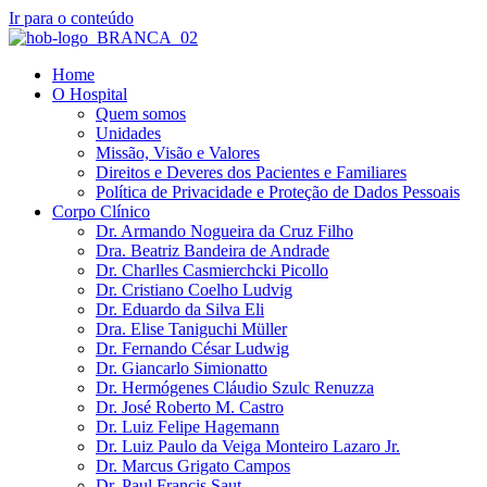
Ir para o conteúdo
Home
O Hospital
Quem somos
Unidades
Missão, Visão e Valores
Direitos e Deveres dos Pacientes e Familiares
Política de Privacidade e Proteção de Dados Pessoais
Corpo Clínico
Dr. Armando Nogueira da Cruz Filho
Dra. Beatriz Bandeira de Andrade
Dr. Charlles Casmierchcki Picollo
Dr. Cristiano Coelho Ludvig
Dr. Eduardo da Silva Eli
Dra. Elise Taniguchi Müller
Dr. Fernando César Ludwig
Dr. Giancarlo Simionatto
Dr. Hermógenes Cláudio Szulc Renuzza
Dr. José Roberto M. Castro
Dr. Luiz Felipe Hagemann
Dr. Luiz Paulo da Veiga Monteiro Lazaro Jr.
Dr. Marcus Grigato Campos
Dr. Paul Francis Saut