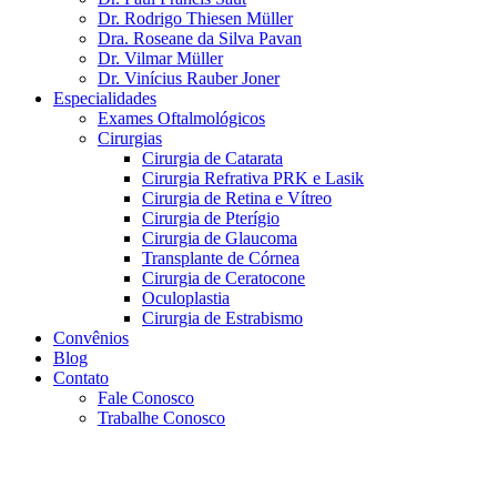
Dr. Rodrigo Thiesen Müller
Dra. Roseane da Silva Pavan
Dr. Vilmar Müller
Dr. Vinícius Rauber Joner
Especialidades
Exames Oftalmológicos
Cirurgias
Cirurgia de Catarata
Cirurgia Refrativa PRK e Lasik
Cirurgia de Retina e Vítreo
Cirurgia de Pterígio
Cirurgia de Glaucoma
Transplante de Córnea
Cirurgia de Ceratocone
Oculoplastia
Cirurgia de Estrabismo
Convênios
Blog
Contato
Fale Conosco
Trabalhe Conosco