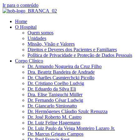
Ir para o conteúdo
Home
O Hospital
Quem somos
Unidades
Missão, Visão e Valores
Direitos e Deveres dos Pacientes e Familiares
Política de Privacidade e Proteção de Dados Pessoais
Corpo Clínico
Dr. Armando Nogueira da Cruz Filho
Dra. Beatriz Bandeira de Andrade
Dr. Charlles Casmierchcki Picollo
Dr. Cristiano Coelho Ludvig
Dr. Eduardo da Silva Eli
Dra. Elise Taniguchi Müller
Dr. Fernando César Ludwig
Dr. Giancarlo Simionatto
Dr. Hermógenes Cláudio Szulc Renuzza
Dr. José Roberto M. Castro
Dr. Luiz Felipe Hagemann
Dr. Luiz Paulo da Veiga Monteiro Lazaro Jr.
Dr. Marcus Grigato Campos
Dr. Paul Francis Saut