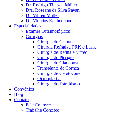
Dr. Rodrigo Thiesen Müller
Dra. Roseane da Silva Pavan
Dr. Vilmar Müller
Dr. Vinícius Rauber Joner
Especialidades
Exames Oftalmológicos
Cirurgias
Cirurgia de Catarata
Cirurgia Refrativa PRK e Lasik
Cirurgia de Retina e Vítreo
Cirurgia de Pterígio
Cirurgia de Glaucoma
Transplante de Córnea
Cirurgia de Ceratocone
Oculoplastia
Cirurgia de Estrabismo
Convênios
Blog
Contato
Fale Conosco
Trabalhe Conosco