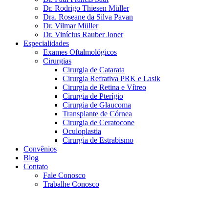
Dr. Rodrigo Thiesen Müller
Dra. Roseane da Silva Pavan
Dr. Vilmar Müller
Dr. Vinícius Rauber Joner
Especialidades
Exames Oftalmológicos
Cirurgias
Cirurgia de Catarata
Cirurgia Refrativa PRK e Lasik
Cirurgia de Retina e Vítreo
Cirurgia de Pterígio
Cirurgia de Glaucoma
Transplante de Córnea
Cirurgia de Ceratocone
Oculoplastia
Cirurgia de Estrabismo
Convênios
Blog
Contato
Fale Conosco
Trabalhe Conosco