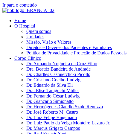
Ir para o conteúdo
Home
O Hospital
Quem somos
Unidades
Missão, Visão e Valores
Direitos e Deveres dos Pacientes e Familiares
Política de Privacidade e Proteção de Dados Pessoais
Corpo Clínico
Dr. Armando Nogueira da Cruz Filho
Dra. Beatriz Bandeira de Andrade
Dr. Charlles Casmierchcki Picollo
Dr. Cristiano Coelho Ludvig
Dr. Eduardo da Silva Eli
Dra. Elise Taniguchi Müller
Dr. Fernando César Ludwig
Dr. Giancarlo Simionatto
Dr. Hermógenes Cláudio Szulc Renuzza
Dr. José Roberto M. Castro
Dr. Luiz Felipe Hagemann
Dr. Luiz Paulo da Veiga Monteiro Lazaro Jr.
Dr. Marcus Grigato Campos
Dr. Paul Francis Saut