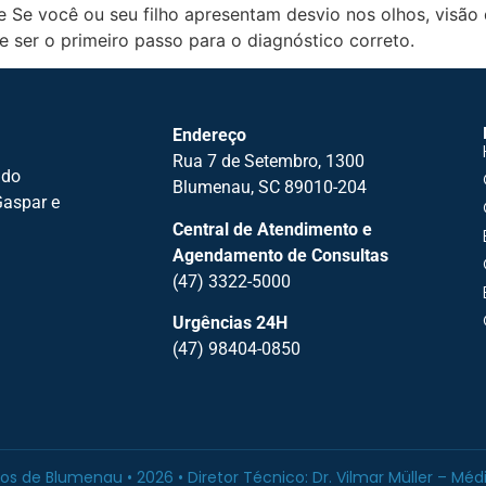
 Se você ou seu filho apresentam desvio nos olhos, visão
 ser o primeiro passo para o diagnóstico correto.
Endereço
Rua 7 de Setembro, 1300
 do
Blumenau, SC 89010-204
Gaspar e
Central de Atendimento e
Agendamento de Consultas
(47) 3322-5000
Urgências 24H
(47) 98404-0850
lhos de Blumenau • 2026 • Diretor Técnico: Dr. Vilmar Müller – M