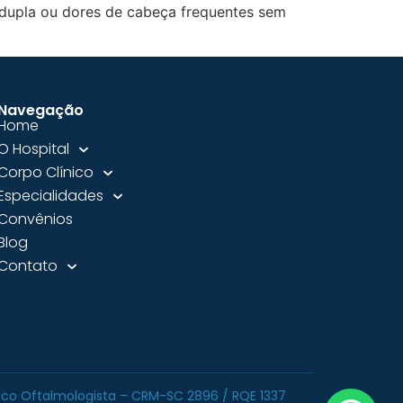
 dupla ou dores de cabeça frequentes sem
Navegação
Home
O Hospital
Corpo Clínico
Especialidades
Convênios
Blog
Contato
édico Oftalmologista – CRM-SC 2896 / RQE 1337