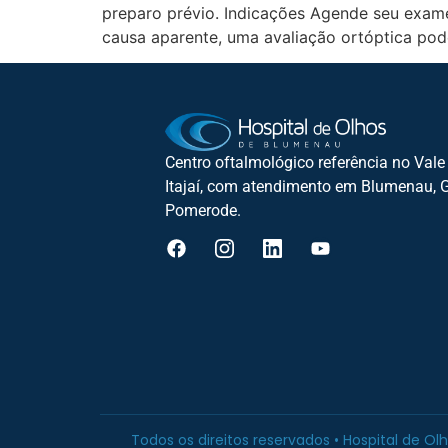
preparo prévio. Indicações Agende seu exame
causa aparente, uma avaliação ortóptica pode
Centro oftalmológico referência no Vale
Itajaí, com atendimento em Blumenau, 
Pomerode.
Todos os direitos reservados • Hospital de O