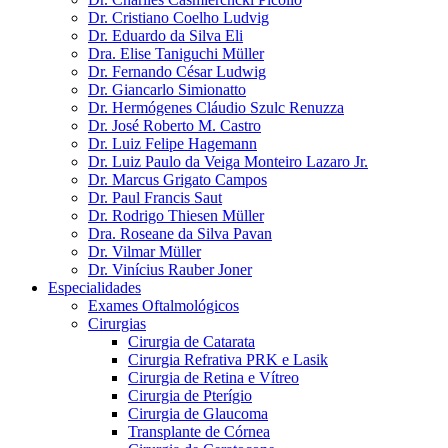
Dr. Cristiano Coelho Ludvig
Dr. Eduardo da Silva Eli
Dra. Elise Taniguchi Müller
Dr. Fernando César Ludwig
Dr. Giancarlo Simionatto
Dr. Hermógenes Cláudio Szulc Renuzza
Dr. José Roberto M. Castro
Dr. Luiz Felipe Hagemann
Dr. Luiz Paulo da Veiga Monteiro Lazaro Jr.
Dr. Marcus Grigato Campos
Dr. Paul Francis Saut
Dr. Rodrigo Thiesen Müller
Dra. Roseane da Silva Pavan
Dr. Vilmar Müller
Dr. Vinícius Rauber Joner
Especialidades
Exames Oftalmológicos
Cirurgias
Cirurgia de Catarata
Cirurgia Refrativa PRK e Lasik
Cirurgia de Retina e Vítreo
Cirurgia de Pterígio
Cirurgia de Glaucoma
Transplante de Córnea