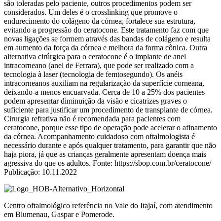
são toleradas pelo paciente, outros procedimentos podem ser
considerados. Um deles é o crosslinking que promove o
endurecimento do colágeno da córnea, fortalece sua estrutura,
evitando a progressão do ceratocone. Este tratamento faz com que
novas ligações se formem através das bandas de colágeno e resulta
em aumento da força da córnea e melhora da forma cônica. Outra
alternativa cirúrgica para o ceratocone é o implante de anel
intracorneano (anel de Ferrara), que pode ser realizado com a
tecnologia à laser (tecnologia de femtosegundo). Os anéis
intracorneanos auxiliam na regularização da superfície corneana,
deixando-a menos encuarvada. Cerca de 10 a 25% dos pacientes
podem apresentar diminuição da visão e cicatrizes graves o
suficiente para justificar um procedimento de transplante de córnea.
Cirurgia refrativa não é recomendada para pacientes com
ceratocone, porque esse tipo de operação pode acelerar o afinamento
da córnea. Acompanhamento cuidadoso com oftalmologista é
necessário durante e após qualquer tratamento, para garantir que não
haja piora, já que as crianças geralmente apresentam doença mais
agressiva do que os adultos. Fonte: https://sbop.com.br/ceratocone/
Publicação: 10.11.2022
Centro oftalmológico referência no Vale do Itajaí, com atendimento
em Blumenau, Gaspar e Pomerode.