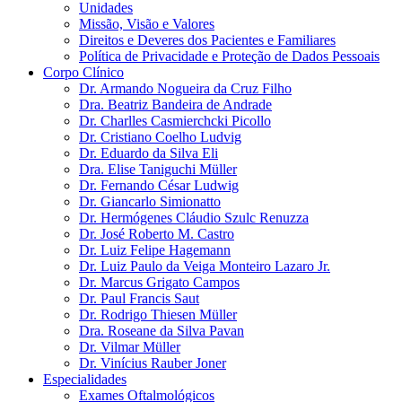
Unidades
Missão, Visão e Valores
Direitos e Deveres dos Pacientes e Familiares
Política de Privacidade e Proteção de Dados Pessoais
Corpo Clínico
Dr. Armando Nogueira da Cruz Filho
Dra. Beatriz Bandeira de Andrade
Dr. Charlles Casmierchcki Picollo
Dr. Cristiano Coelho Ludvig
Dr. Eduardo da Silva Eli
Dra. Elise Taniguchi Müller
Dr. Fernando César Ludwig
Dr. Giancarlo Simionatto
Dr. Hermógenes Cláudio Szulc Renuzza
Dr. José Roberto M. Castro
Dr. Luiz Felipe Hagemann
Dr. Luiz Paulo da Veiga Monteiro Lazaro Jr.
Dr. Marcus Grigato Campos
Dr. Paul Francis Saut
Dr. Rodrigo Thiesen Müller
Dra. Roseane da Silva Pavan
Dr. Vilmar Müller
Dr. Vinícius Rauber Joner
Especialidades
Exames Oftalmológicos