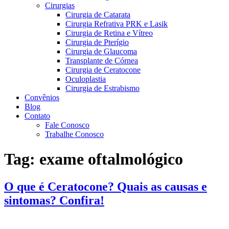
Cirurgias
Cirurgia de Catarata
Cirurgia Refrativa PRK e Lasik
Cirurgia de Retina e Vítreo
Cirurgia de Pterígio
Cirurgia de Glaucoma
Transplante de Córnea
Cirurgia de Ceratocone
Oculoplastia
Cirurgia de Estrabismo
Convênios
Blog
Contato
Fale Conosco
Trabalhe Conosco
Tag:
exame oftalmológico
O que é Ceratocone? Quais as causas e
sintomas? Confira!