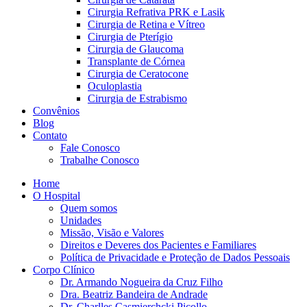
Cirurgia Refrativa PRK e Lasik
Cirurgia de Retina e Vítreo
Cirurgia de Pterígio
Cirurgia de Glaucoma
Transplante de Córnea
Cirurgia de Ceratocone
Oculoplastia
Cirurgia de Estrabismo
Convênios
Blog
Contato
Fale Conosco
Trabalhe Conosco
Home
O Hospital
Quem somos
Unidades
Missão, Visão e Valores
Direitos e Deveres dos Pacientes e Familiares
Política de Privacidade e Proteção de Dados Pessoais
Corpo Clínico
Dr. Armando Nogueira da Cruz Filho
Dra. Beatriz Bandeira de Andrade
Dr. Charlles Casmierchcki Picollo