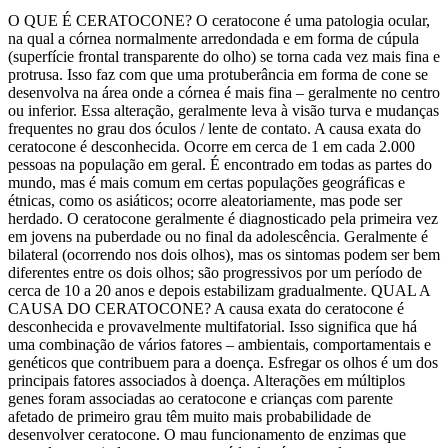
O QUE É CERATOCONE? O ceratocone é uma patologia ocular,
na qual a córnea normalmente arredondada e em forma de cúpula
(superfície frontal transparente do olho) se torna cada vez mais fina e
protrusa. Isso faz com que uma protuberância em forma de cone se
desenvolva na área onde a córnea é mais fina – geralmente no centro
ou inferior. Essa alteração, geralmente leva à visão turva e mudanças
frequentes no grau dos óculos / lente de contato. A causa exata do
ceratocone é desconhecida. Ocorre em cerca de 1 em cada 2.000
pessoas na população em geral. É encontrado em todas as partes do
mundo, mas é mais comum em certas populações geográficas e
étnicas, como os asiáticos; ocorre aleatoriamente, mas pode ser
herdado. O ceratocone geralmente é diagnosticado pela primeira vez
em jovens na puberdade ou no final da adolescência. Geralmente é
bilateral (ocorrendo nos dois olhos), mas os sintomas podem ser bem
diferentes entre os dois olhos; são progressivos por um período de
cerca de 10 a 20 anos e depois estabilizam gradualmente. QUAL A
CAUSA DO CERATOCONE? A causa exata do ceratocone é
desconhecida e provavelmente multifatorial. Isso significa que há
uma combinação de vários fatores – ambientais, comportamentais e
genéticos que contribuem para a doença. Esfregar os olhos é um dos
principais fatores associados à doença. Alterações em múltiplos
genes foram associadas ao ceratocone e crianças com parente
afetado de primeiro grau têm muito mais probabilidade de
desenvolver ceratocone. O mau funcionamento de enzimas que