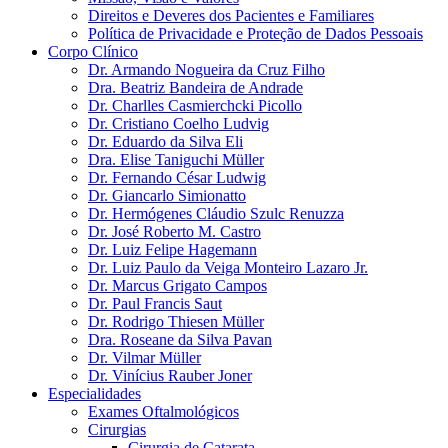
Direitos e Deveres dos Pacientes e Familiares
Política de Privacidade e Proteção de Dados Pessoais
Corpo Clínico
Dr. Armando Nogueira da Cruz Filho
Dra. Beatriz Bandeira de Andrade
Dr. Charlles Casmierchcki Picollo
Dr. Cristiano Coelho Ludvig
Dr. Eduardo da Silva Eli
Dra. Elise Taniguchi Müller
Dr. Fernando César Ludwig
Dr. Giancarlo Simionatto
Dr. Hermógenes Cláudio Szulc Renuzza
Dr. José Roberto M. Castro
Dr. Luiz Felipe Hagemann
Dr. Luiz Paulo da Veiga Monteiro Lazaro Jr.
Dr. Marcus Grigato Campos
Dr. Paul Francis Saut
Dr. Rodrigo Thiesen Müller
Dra. Roseane da Silva Pavan
Dr. Vilmar Müller
Dr. Vinícius Rauber Joner
Especialidades
Exames Oftalmológicos
Cirurgias
Cirurgia de Catarata