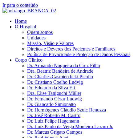
Ir para o conteúdo
Home
O Hospital
Quem somos
Unidades
Missão, Visão e Valores
Direitos e Deveres dos Pacientes e Familiares
Política de Privacidade e Proteção de Dados Pessoais
Corpo Clínico
Dr. Armando Nogueira da Cruz Filho
Dra. Beatriz Bandeira de Andrade
Dr. Charlles Casmierchcki Picollo
Dr. Cristiano Coelho Ludvig
Dr. Eduardo da Silva Eli
Dra. Elise Taniguchi Müller
Dr. Fernando César Ludwig
Dr. Giancarlo Simionatto
Dr. Hermógenes Cláudio Szulc Renuzza
Dr. José Roberto M. Castro
Dr. Luiz Felipe Hagemann
Dr. Luiz Paulo da Veiga Monteiro Lazaro Jr.
Dr. Marcus Grigato Campos
Dr. Paul Francis Saut