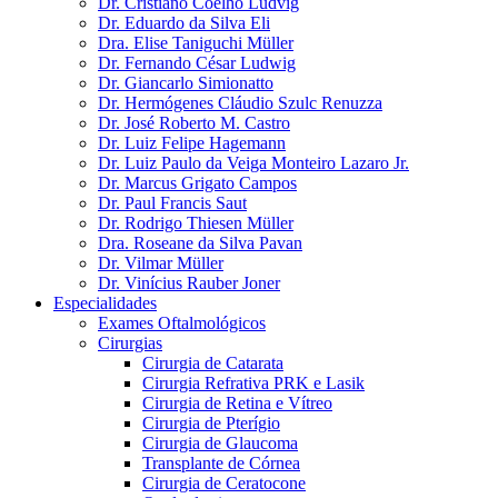
Dr. Cristiano Coelho Ludvig
Dr. Eduardo da Silva Eli
Dra. Elise Taniguchi Müller
Dr. Fernando César Ludwig
Dr. Giancarlo Simionatto
Dr. Hermógenes Cláudio Szulc Renuzza
Dr. José Roberto M. Castro
Dr. Luiz Felipe Hagemann
Dr. Luiz Paulo da Veiga Monteiro Lazaro Jr.
Dr. Marcus Grigato Campos
Dr. Paul Francis Saut
Dr. Rodrigo Thiesen Müller
Dra. Roseane da Silva Pavan
Dr. Vilmar Müller
Dr. Vinícius Rauber Joner
Especialidades
Exames Oftalmológicos
Cirurgias
Cirurgia de Catarata
Cirurgia Refrativa PRK e Lasik
Cirurgia de Retina e Vítreo
Cirurgia de Pterígio
Cirurgia de Glaucoma
Transplante de Córnea
Cirurgia de Ceratocone