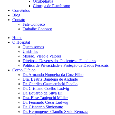
Oculoplastia
Cirurgia de Estrabismo
Convênios
Blog
Contato
Fale Conosco
Trabalhe Conosco
Home
O Hospital
Quem somos
Unidades
Missão, Visão e Valores
Direitos e Deveres dos Pacientes e Familiares
Política de Privacidade e Proteção de Dados Pessoais
Corpo Clínico
Dr. Armando Nogueira da Cruz Filho
Dra. Beatriz Bandeira de Andrade
Dr. Charlles Casmierchcki Picollo
Dr. Cristiano Coelho Ludvig
Dr. Eduardo da Silva Eli
Dra. Elise Taniguchi Müller
Dr. Fernando César Ludwig
Dr. Giancarlo Simionatto
Dr. Hermógenes Cláudio Szulc Renuzza