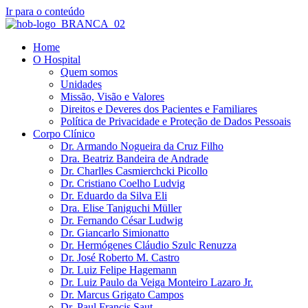
Ir para o conteúdo
Home
O Hospital
Quem somos
Unidades
Missão, Visão e Valores
Direitos e Deveres dos Pacientes e Familiares
Política de Privacidade e Proteção de Dados Pessoais
Corpo Clínico
Dr. Armando Nogueira da Cruz Filho
Dra. Beatriz Bandeira de Andrade
Dr. Charlles Casmierchcki Picollo
Dr. Cristiano Coelho Ludvig
Dr. Eduardo da Silva Eli
Dra. Elise Taniguchi Müller
Dr. Fernando César Ludwig
Dr. Giancarlo Simionatto
Dr. Hermógenes Cláudio Szulc Renuzza
Dr. José Roberto M. Castro
Dr. Luiz Felipe Hagemann
Dr. Luiz Paulo da Veiga Monteiro Lazaro Jr.
Dr. Marcus Grigato Campos
Dr. Paul Francis Saut