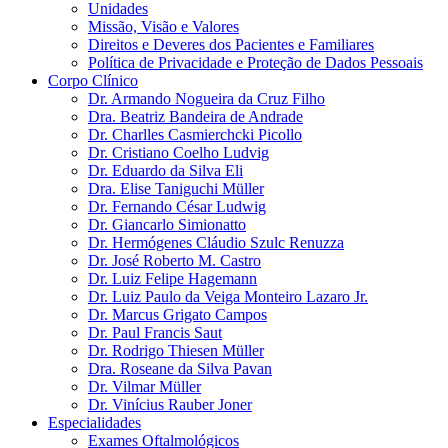
Unidades
Missão, Visão e Valores
Direitos e Deveres dos Pacientes e Familiares
Política de Privacidade e Proteção de Dados Pessoais
Corpo Clínico
Dr. Armando Nogueira da Cruz Filho
Dra. Beatriz Bandeira de Andrade
Dr. Charlles Casmierchcki Picollo
Dr. Cristiano Coelho Ludvig
Dr. Eduardo da Silva Eli
Dra. Elise Taniguchi Müller
Dr. Fernando César Ludwig
Dr. Giancarlo Simionatto
Dr. Hermógenes Cláudio Szulc Renuzza
Dr. José Roberto M. Castro
Dr. Luiz Felipe Hagemann
Dr. Luiz Paulo da Veiga Monteiro Lazaro Jr.
Dr. Marcus Grigato Campos
Dr. Paul Francis Saut
Dr. Rodrigo Thiesen Müller
Dra. Roseane da Silva Pavan
Dr. Vilmar Müller
Dr. Vinícius Rauber Joner
Especialidades
Exames Oftalmológicos