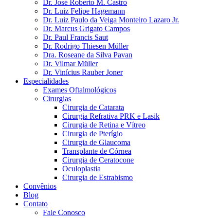
Dr. José Roberto M. Castro
Dr. Luiz Felipe Hagemann
Dr. Luiz Paulo da Veiga Monteiro Lazaro Jr.
Dr. Marcus Grigato Campos
Dr. Paul Francis Saut
Dr. Rodrigo Thiesen Müller
Dra. Roseane da Silva Pavan
Dr. Vilmar Müller
Dr. Vinícius Rauber Joner
Especialidades
Exames Oftalmológicos
Cirurgias
Cirurgia de Catarata
Cirurgia Refrativa PRK e Lasik
Cirurgia de Retina e Vítreo
Cirurgia de Pterígio
Cirurgia de Glaucoma
Transplante de Córnea
Cirurgia de Ceratocone
Oculoplastia
Cirurgia de Estrabismo
Convênios
Blog
Contato
Fale Conosco