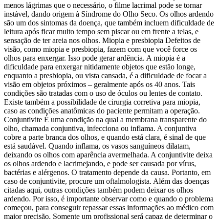
menos lágrimas que o necessário, o filme lacrimal pode se tornar
instável, dando origem à Síndrome do Olho Seco. Os olhos ardendo
são um dos sintomas da doença, que também incluem dificuldade de
leitura após ficar muito tempo sem piscar ou em frente a telas, e
sensação de ter areia nos olhos. Miopia e presbiopia Defeitos de
visão, como miopia e presbiopia, fazem com que você force os
olhos para enxergar. Isso pode gerar ardência. A miopia é a
dificuldade para enxergar nitidamente objetos que estão longe,
enquanto a presbiopia, ou vista cansada, é a dificuldade de focar a
visão em objetos próximos – geralmente após os 40 anos. Tais
condições são tratadas com o uso de óculos ou lentes de contato.
Existe também a possibilidade de cirurgia corretiva para miopia,
caso as condições anatômicas do paciente permitam a operação.
Conjuntivite É uma condição na qual a membrana transparente do
olho, chamada conjuntiva, infecciona ou inflama. A conjuntiva
cobre a parte branca dos olhos, e quando está clara, é sinal de que
está saudável. Quando inflama, os vasos sanguíneos dilatam,
deixando os olhos com aparência avermelhada. A conjuntivite deixa
os olhos ardendo e lacrimejando, e pode ser causada por vírus,
bactérias e alérgenos. O tratamento depende da causa. Portanto, em
caso de conjuntivite, procure um oftalmologista. Além das doenças
citadas aqui, outras condições também podem deixar os olhos
ardendo. Por isso, é importante observar como e quando o problema
começou, para conseguir repassar essas informações ao médico com
maior precisão. Somente um profissional será capaz de determinar o