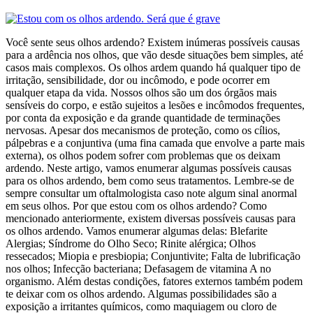
Você sente seus olhos ardendo? Existem inúmeras possíveis causas
para a ardência nos olhos, que vão desde situações bem simples, até
casos mais complexos. Os olhos ardem quando há qualquer tipo de
irritação, sensibilidade, dor ou incômodo, e pode ocorrer em
qualquer etapa da vida. Nossos olhos são um dos órgãos mais
sensíveis do corpo, e estão sujeitos a lesões e incômodos frequentes,
por conta da exposição e da grande quantidade de terminações
nervosas. Apesar dos mecanismos de proteção, como os cílios,
pálpebras e a conjuntiva (uma fina camada que envolve a parte mais
externa), os olhos podem sofrer com problemas que os deixam
ardendo. Neste artigo, vamos enumerar algumas possíveis causas
para os olhos ardendo, bem como seus tratamentos. Lembre-se de
sempre consultar um oftalmologista caso note algum sinal anormal
em seus olhos. Por que estou com os olhos ardendo? Como
mencionado anteriormente, existem diversas possíveis causas para
os olhos ardendo. Vamos enumerar algumas delas: Blefarite
Alergias; Síndrome do Olho Seco; Rinite alérgica; Olhos
ressecados; Miopia e presbiopia; Conjuntivite; Falta de lubrificação
nos olhos; Infecção bacteriana; Defasagem de vitamina A no
organismo. Além destas condições, fatores externos também podem
te deixar com os olhos ardendo. Algumas possibilidades são a
exposição a irritantes químicos, como maquiagem ou cloro de