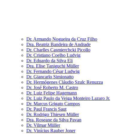
Dr. Armando Nogueira da Cruz Filho
Dra. Beatriz Bandeira de Andrade
Dr. Charlles Casmierchcki Picollo
Dr. Cristiano Coelho Ludvig
Dr. Eduardo da Silva Eli
Dra. Elise Taniguchi Müller
Dr. Fernando César Ludwig
Dr. Giancarlo Simionatto
Dr. Hermógenes Cláudio Szulc Renuzza
Dr. José Roberto M. Castro
Dr. Luiz Felipe Hagemann
Dr. Luiz Paulo da Veiga Monteiro Lazaro Jr.
Dr. Marcus Grigato Campos
Dr. Paul Francis Saut
Dr. Rodrigo Thiesen Müller
Dra. Roseane da Silva Pavan
Dr. Vilmar Müller
Dr. Vinícius Rauber Joner