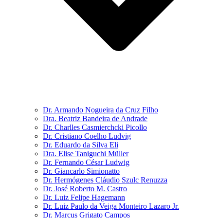
Dr. Armando Nogueira da Cruz Filho
Dra. Beatriz Bandeira de Andrade
Dr. Charlles Casmierchcki Picollo
Dr. Cristiano Coelho Ludvig
Dr. Eduardo da Silva Eli
Dra. Elise Taniguchi Müller
Dr. Fernando César Ludwig
Dr. Giancarlo Simionatto
Dr. Hermógenes Cláudio Szulc Renuzza
Dr. José Roberto M. Castro
Dr. Luiz Felipe Hagemann
Dr. Luiz Paulo da Veiga Monteiro Lazaro Jr.
Dr. Marcus Grigato Campos