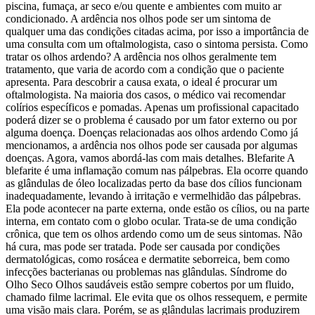
piscina, fumaça, ar seco e/ou quente e ambientes com muito ar
condicionado. A ardência nos olhos pode ser um sintoma de
qualquer uma das condições citadas acima, por isso a importância de
uma consulta com um oftalmologista, caso o sintoma persista. Como
tratar os olhos ardendo? A ardência nos olhos geralmente tem
tratamento, que varia de acordo com a condição que o paciente
apresenta. Para descobrir a causa exata, o ideal é procurar um
oftalmologista. Na maioria dos casos, o médico vai recomendar
colírios específicos e pomadas. Apenas um profissional capacitado
poderá dizer se o problema é causado por um fator externo ou por
alguma doença. Doenças relacionadas aos olhos ardendo Como já
mencionamos, a ardência nos olhos pode ser causada por algumas
doenças. Agora, vamos abordá-las com mais detalhes. Blefarite A
blefarite é uma inflamação comum nas pálpebras. Ela ocorre quando
as glândulas de óleo localizadas perto da base dos cílios funcionam
inadequadamente, levando à irritação e vermelhidão das pálpebras.
Ela pode acontecer na parte externa, onde estão os cílios, ou na parte
interna, em contato com o globo ocular. Trata-se de uma condição
crônica, que tem os olhos ardendo como um de seus sintomas. Não
há cura, mas pode ser tratada. Pode ser causada por condições
dermatológicas, como rosácea e dermatite seborreica, bem como
infecções bacterianas ou problemas nas glândulas. Síndrome do
Olho Seco Olhos saudáveis estão sempre cobertos por um fluido,
chamado filme lacrimal. Ele evita que os olhos ressequem, e permite
uma visão mais clara. Porém, se as glândulas lacrimais produzirem