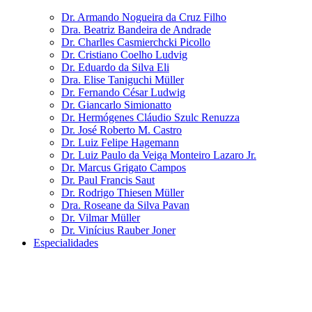
Dr. Armando Nogueira da Cruz Filho
Dra. Beatriz Bandeira de Andrade
Dr. Charlles Casmierchcki Picollo
Dr. Cristiano Coelho Ludvig
Dr. Eduardo da Silva Eli
Dra. Elise Taniguchi Müller
Dr. Fernando César Ludwig
Dr. Giancarlo Simionatto
Dr. Hermógenes Cláudio Szulc Renuzza
Dr. José Roberto M. Castro
Dr. Luiz Felipe Hagemann
Dr. Luiz Paulo da Veiga Monteiro Lazaro Jr.
Dr. Marcus Grigato Campos
Dr. Paul Francis Saut
Dr. Rodrigo Thiesen Müller
Dra. Roseane da Silva Pavan
Dr. Vilmar Müller
Dr. Vinícius Rauber Joner
Especialidades