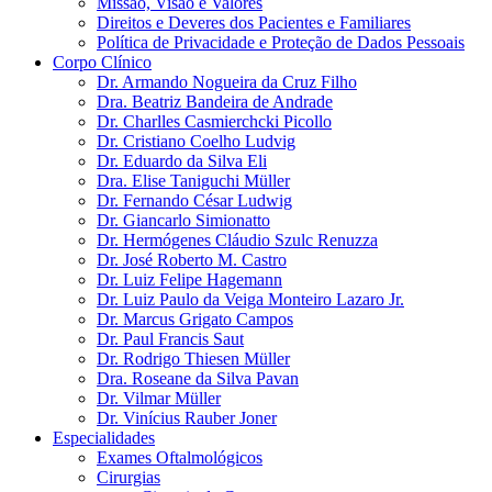
Missão, Visão e Valores
Direitos e Deveres dos Pacientes e Familiares
Política de Privacidade e Proteção de Dados Pessoais
Corpo Clínico
Dr. Armando Nogueira da Cruz Filho
Dra. Beatriz Bandeira de Andrade
Dr. Charlles Casmierchcki Picollo
Dr. Cristiano Coelho Ludvig
Dr. Eduardo da Silva Eli
Dra. Elise Taniguchi Müller
Dr. Fernando César Ludwig
Dr. Giancarlo Simionatto
Dr. Hermógenes Cláudio Szulc Renuzza
Dr. José Roberto M. Castro
Dr. Luiz Felipe Hagemann
Dr. Luiz Paulo da Veiga Monteiro Lazaro Jr.
Dr. Marcus Grigato Campos
Dr. Paul Francis Saut
Dr. Rodrigo Thiesen Müller
Dra. Roseane da Silva Pavan
Dr. Vilmar Müller
Dr. Vinícius Rauber Joner
Especialidades
Exames Oftalmológicos
Cirurgias