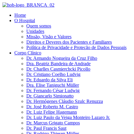
Ir
para
Home
o
O Hospital
conteúdo
Quem somos
Unidades
Missão, Visão e Valores
Direitos e Deveres dos Pacientes e Familiares
Política de Privacidade e Proteção de Dados Pessoais
Corpo Clínico
Dr. Armando Nogueira da Cruz Filho
Dra. Beatriz Bandeira de Andrade
Dr. Charlles Casmierchcki Picollo
Dr. Cristiano Coelho Ludvig
Dr. Eduardo da Silva Eli
Dra. Elise Taniguchi Müller
Dr. Fernando César Ludwig
Dr. Giancarlo Simionatto
Dr. Hermógenes Cláudio Szulc Renuzza
Dr. José Roberto M. Castro
Dr. Luiz Felipe Hagemann
Dr. Luiz Paulo da Veiga Monteiro Lazaro Jr.
Dr. Marcus Grigato Campos
Dr. Paul Francis Saut
Dr. Rodrigo Thiesen Müller