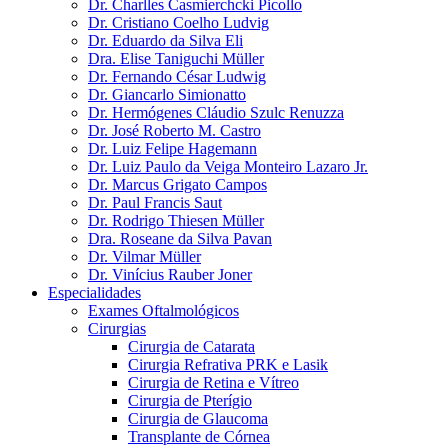
Dr. Charlles Casmierchcki Picollo
Dr. Cristiano Coelho Ludvig
Dr. Eduardo da Silva Eli
Dra. Elise Taniguchi Müller
Dr. Fernando César Ludwig
Dr. Giancarlo Simionatto
Dr. Hermógenes Cláudio Szulc Renuzza
Dr. José Roberto M. Castro
Dr. Luiz Felipe Hagemann
Dr. Luiz Paulo da Veiga Monteiro Lazaro Jr.
Dr. Marcus Grigato Campos
Dr. Paul Francis Saut
Dr. Rodrigo Thiesen Müller
Dra. Roseane da Silva Pavan
Dr. Vilmar Müller
Dr. Vinícius Rauber Joner
Especialidades
Exames Oftalmológicos
Cirurgias
Cirurgia de Catarata
Cirurgia Refrativa PRK e Lasik
Cirurgia de Retina e Vítreo
Cirurgia de Pterígio
Cirurgia de Glaucoma
Transplante de Córnea