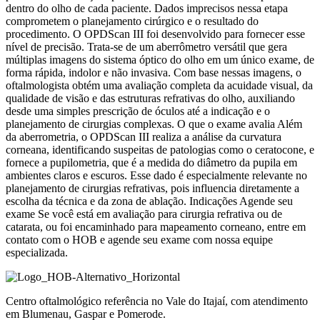
dentro do olho de cada paciente. Dados imprecisos nessa etapa
comprometem o planejamento cirúrgico e o resultado do
procedimento. O OPDScan III foi desenvolvido para fornecer esse
nível de precisão. Trata-se de um aberrômetro versátil que gera
múltiplas imagens do sistema óptico do olho em um único exame, de
forma rápida, indolor e não invasiva. Com base nessas imagens, o
oftalmologista obtém uma avaliação completa da acuidade visual, da
qualidade de visão e das estruturas refrativas do olho, auxiliando
desde uma simples prescrição de óculos até a indicação e o
planejamento de cirurgias complexas. O que o exame avalia Além
da aberrometria, o OPDScan III realiza a análise da curvatura
corneana, identificando suspeitas de patologias como o ceratocone, e
fornece a pupilometria, que é a medida do diâmetro da pupila em
ambientes claros e escuros. Esse dado é especialmente relevante no
planejamento de cirurgias refrativas, pois influencia diretamente a
escolha da técnica e da zona de ablação. Indicações Agende seu
exame Se você está em avaliação para cirurgia refrativa ou de
catarata, ou foi encaminhado para mapeamento corneano, entre em
contato com o HOB e agende seu exame com nossa equipe
especializada.
Centro oftalmológico referência no Vale do Itajaí, com atendimento
em Blumenau, Gaspar e Pomerode.