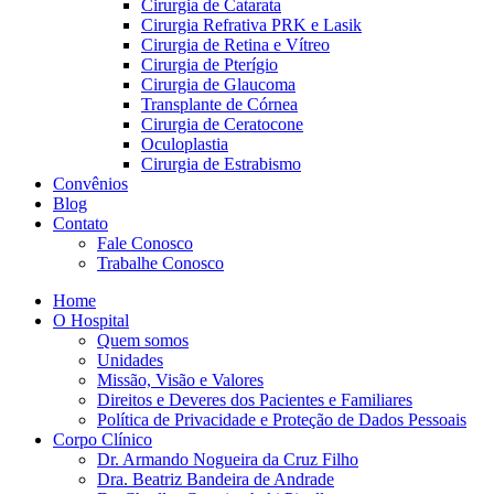
Cirurgia de Catarata
Cirurgia Refrativa PRK e Lasik
Cirurgia de Retina e Vítreo
Cirurgia de Pterígio
Cirurgia de Glaucoma
Transplante de Córnea
Cirurgia de Ceratocone
Oculoplastia
Cirurgia de Estrabismo
Convênios
Blog
Contato
Fale Conosco
Trabalhe Conosco
Home
O Hospital
Quem somos
Unidades
Missão, Visão e Valores
Direitos e Deveres dos Pacientes e Familiares
Política de Privacidade e Proteção de Dados Pessoais
Corpo Clínico
Dr. Armando Nogueira da Cruz Filho
Dra. Beatriz Bandeira de Andrade