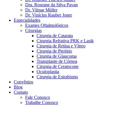
Dra. Roseane da Silva Pavan
Dr. Vilmar Müller
Dr. Vinícius Rauber Joner
Especialidades
Exames Oftalmológicos
Cirurgias
Cirurgia de Catarata
Cirurgia Refrativa PRK e Lasik
Cirurgia de Retina e Vítreo
Cirurgia de Pterígio
Cirurgia de Glaucoma
Transplante de Córnea
Cirurgia de Ceratocone
Oculoplastia
Cirurgia de Estrabismo
Convênios
Blog
Contato
Fale Conosco
Trabalhe Conosco