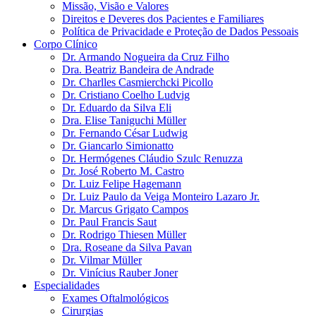
Missão, Visão e Valores
Direitos e Deveres dos Pacientes e Familiares
Política de Privacidade e Proteção de Dados Pessoais
Corpo Clínico
Dr. Armando Nogueira da Cruz Filho
Dra. Beatriz Bandeira de Andrade
Dr. Charlles Casmierchcki Picollo
Dr. Cristiano Coelho Ludvig
Dr. Eduardo da Silva Eli
Dra. Elise Taniguchi Müller
Dr. Fernando César Ludwig
Dr. Giancarlo Simionatto
Dr. Hermógenes Cláudio Szulc Renuzza
Dr. José Roberto M. Castro
Dr. Luiz Felipe Hagemann
Dr. Luiz Paulo da Veiga Monteiro Lazaro Jr.
Dr. Marcus Grigato Campos
Dr. Paul Francis Saut
Dr. Rodrigo Thiesen Müller
Dra. Roseane da Silva Pavan
Dr. Vilmar Müller
Dr. Vinícius Rauber Joner
Especialidades
Exames Oftalmológicos
Cirurgias