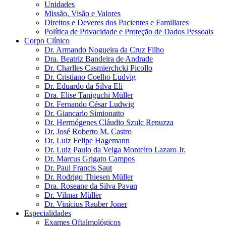
Unidades
Missão, Visão e Valores
Direitos e Deveres dos Pacientes e Familiares
Política de Privacidade e Proteção de Dados Pessoais
Corpo Clínico
Dr. Armando Nogueira da Cruz Filho
Dra. Beatriz Bandeira de Andrade
Dr. Charlles Casmierchcki Picollo
Dr. Cristiano Coelho Ludvig
Dr. Eduardo da Silva Eli
Dra. Elise Taniguchi Müller
Dr. Fernando César Ludwig
Dr. Giancarlo Simionatto
Dr. Hermógenes Cláudio Szulc Renuzza
Dr. José Roberto M. Castro
Dr. Luiz Felipe Hagemann
Dr. Luiz Paulo da Veiga Monteiro Lazaro Jr.
Dr. Marcus Grigato Campos
Dr. Paul Francis Saut
Dr. Rodrigo Thiesen Müller
Dra. Roseane da Silva Pavan
Dr. Vilmar Müller
Dr. Vinícius Rauber Joner
Especialidades
Exames Oftalmológicos