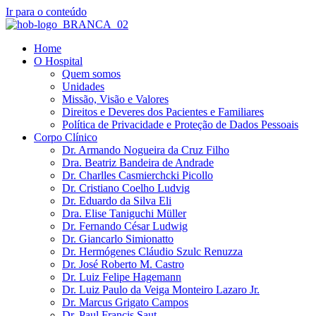
Ir para o conteúdo
Home
O Hospital
Quem somos
Unidades
Missão, Visão e Valores
Direitos e Deveres dos Pacientes e Familiares
Política de Privacidade e Proteção de Dados Pessoais
Corpo Clínico
Dr. Armando Nogueira da Cruz Filho
Dra. Beatriz Bandeira de Andrade
Dr. Charlles Casmierchcki Picollo
Dr. Cristiano Coelho Ludvig
Dr. Eduardo da Silva Eli
Dra. Elise Taniguchi Müller
Dr. Fernando César Ludwig
Dr. Giancarlo Simionatto
Dr. Hermógenes Cláudio Szulc Renuzza
Dr. José Roberto M. Castro
Dr. Luiz Felipe Hagemann
Dr. Luiz Paulo da Veiga Monteiro Lazaro Jr.
Dr. Marcus Grigato Campos
Dr. Paul Francis Saut