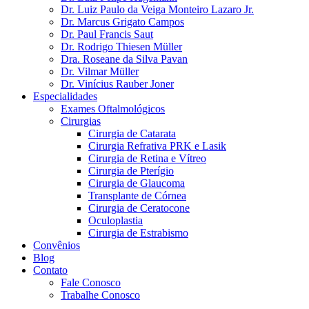
Dr. Luiz Paulo da Veiga Monteiro Lazaro Jr.
Dr. Marcus Grigato Campos
Dr. Paul Francis Saut
Dr. Rodrigo Thiesen Müller
Dra. Roseane da Silva Pavan
Dr. Vilmar Müller
Dr. Vinícius Rauber Joner
Especialidades
Exames Oftalmológicos
Cirurgias
Cirurgia de Catarata
Cirurgia Refrativa PRK e Lasik
Cirurgia de Retina e Vítreo
Cirurgia de Pterígio
Cirurgia de Glaucoma
Transplante de Córnea
Cirurgia de Ceratocone
Oculoplastia
Cirurgia de Estrabismo
Convênios
Blog
Contato
Fale Conosco
Trabalhe Conosco