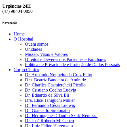
Urgências 24H
(47) 98404-0850
Navegação
Home
O Hospital
Quem somos
Unidades
Missão, Visão e Valores
Direitos e Deveres dos Pacientes e Familiares
Política de Privacidade e Proteção de Dados Pessoais
Corpo Clínico
Dr. Armando Nogueira da Cruz Filho
Dra. Beatriz Bandeira de Andrade
Dr. Charlles Casmierchcki Picollo
Dr. Cristiano Coelho Ludvig
Dr. Eduardo da Silva Eli
Dra. Elise Taniguchi Müller
Dr. Fernando César Ludwig
Dr. Giancarlo Simionatto
Dr. Hermógenes Cláudio Szulc Renuzza
Dr. José Roberto M. Castro
Dr. Luiz Felipe Hagemann