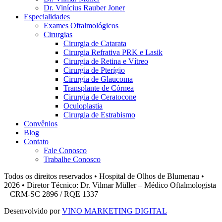
Dr. Vinícius Rauber Joner
Especialidades
Exames Oftalmológicos
Cirurgias
Cirurgia de Catarata
Cirurgia Refrativa PRK e Lasik
Cirurgia de Retina e Vítreo
Cirurgia de Pterígio
Cirurgia de Glaucoma
Transplante de Córnea
Cirurgia de Ceratocone
Oculoplastia
Cirurgia de Estrabismo
Convênios
Blog
Contato
Fale Conosco
Trabalhe Conosco
Todos os direitos reservados • Hospital de Olhos de Blumenau •
2026 • Diretor Técnico: Dr. Vilmar Müller – Médico Oftalmologista
– CRM-SC 2896 / RQE 1337
Desenvolvido por
VINO MARKETING DIGITAL