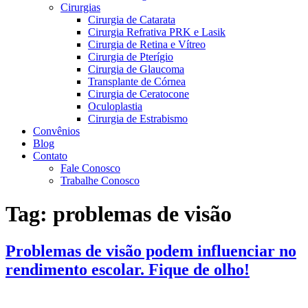
Cirurgias
Cirurgia de Catarata
Cirurgia Refrativa PRK e Lasik
Cirurgia de Retina e Vítreo
Cirurgia de Pterígio
Cirurgia de Glaucoma
Transplante de Córnea
Cirurgia de Ceratocone
Oculoplastia
Cirurgia de Estrabismo
Convênios
Blog
Contato
Fale Conosco
Trabalhe Conosco
Tag:
problemas de visão
Problemas de visão podem influenciar no
rendimento escolar. Fique de olho!