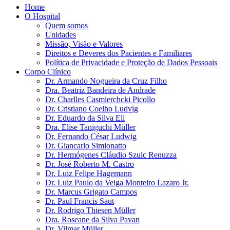
Home
O Hospital
Quem somos
Unidades
Missão, Visão e Valores
Direitos e Deveres dos Pacientes e Familiares
Política de Privacidade e Proteção de Dados Pessoais
Corpo Clínico
Dr. Armando Nogueira da Cruz Filho
Dra. Beatriz Bandeira de Andrade
Dr. Charlles Casmierchcki Picollo
Dr. Cristiano Coelho Ludvig
Dr. Eduardo da Silva Eli
Dra. Elise Taniguchi Müller
Dr. Fernando César Ludwig
Dr. Giancarlo Simionatto
Dr. Hermógenes Cláudio Szulc Renuzza
Dr. José Roberto M. Castro
Dr. Luiz Felipe Hagemann
Dr. Luiz Paulo da Veiga Monteiro Lazaro Jr.
Dr. Marcus Grigato Campos
Dr. Paul Francis Saut
Dr. Rodrigo Thiesen Müller
Dra. Roseane da Silva Pavan
Dr. Vilmar Müller