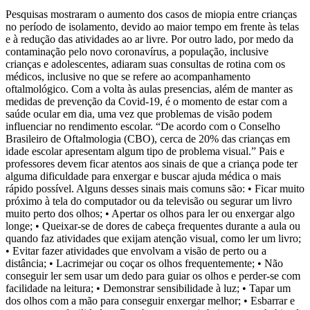
Pesquisas mostraram o aumento dos casos de miopia entre crianças
no período de isolamento, devido ao maior tempo em frente às telas
e à redução das atividades ao ar livre. Por outro lado, por medo da
contaminação pelo novo coronavírus, a população, inclusive
crianças e adolescentes, adiaram suas consultas de rotina com os
médicos, inclusive no que se refere ao acompanhamento
oftalmológico. Com a volta às aulas presencias, além de manter as
medidas de prevenção da Covid-19, é o momento de estar com a
saúde ocular em dia, uma vez que problemas de visão podem
influenciar no rendimento escolar. “De acordo com o Conselho
Brasileiro de Oftalmologia (CBO), cerca de 20% das crianças em
idade escolar apresentam algum tipo de problema visual.” Pais e
professores devem ficar atentos aos sinais de que a criança pode ter
alguma dificuldade para enxergar e buscar ajuda médica o mais
rápido possível. Alguns desses sinais mais comuns são: • Ficar muito
próximo à tela do computador ou da televisão ou segurar um livro
muito perto dos olhos; • Apertar os olhos para ler ou enxergar algo
longe; • Queixar-se de dores de cabeça frequentes durante a aula ou
quando faz atividades que exijam atenção visual, como ler um livro;
• Evitar fazer atividades que envolvam a visão de perto ou a
distância; • Lacrimejar ou coçar os olhos frequentemente; • Não
conseguir ler sem usar um dedo para guiar os olhos e perder-se com
facilidade na leitura; • Demonstrar sensibilidade à luz; • Tapar um
dos olhos com a mão para conseguir enxergar melhor; • Esbarrar e