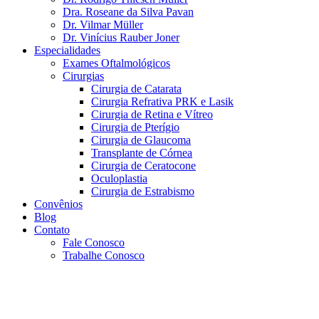
Dra. Roseane da Silva Pavan
Dr. Vilmar Müller
Dr. Vinícius Rauber Joner
Especialidades
Exames Oftalmológicos
Cirurgias
Cirurgia de Catarata
Cirurgia Refrativa PRK e Lasik
Cirurgia de Retina e Vítreo
Cirurgia de Pterígio
Cirurgia de Glaucoma
Transplante de Córnea
Cirurgia de Ceratocone
Oculoplastia
Cirurgia de Estrabismo
Convênios
Blog
Contato
Fale Conosco
Trabalhe Conosco