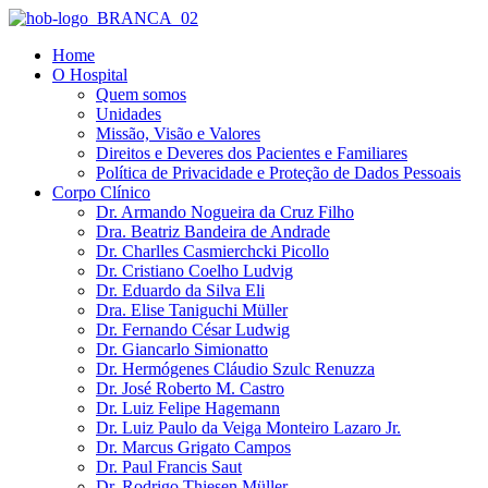
Ir
para
Home
o
O Hospital
conteúdo
Quem somos
Unidades
Missão, Visão e Valores
Direitos e Deveres dos Pacientes e Familiares
Política de Privacidade e Proteção de Dados Pessoais
Corpo Clínico
Dr. Armando Nogueira da Cruz Filho
Dra. Beatriz Bandeira de Andrade
Dr. Charlles Casmierchcki Picollo
Dr. Cristiano Coelho Ludvig
Dr. Eduardo da Silva Eli
Dra. Elise Taniguchi Müller
Dr. Fernando César Ludwig
Dr. Giancarlo Simionatto
Dr. Hermógenes Cláudio Szulc Renuzza
Dr. José Roberto M. Castro
Dr. Luiz Felipe Hagemann
Dr. Luiz Paulo da Veiga Monteiro Lazaro Jr.
Dr. Marcus Grigato Campos
Dr. Paul Francis Saut
Dr. Rodrigo Thiesen Müller