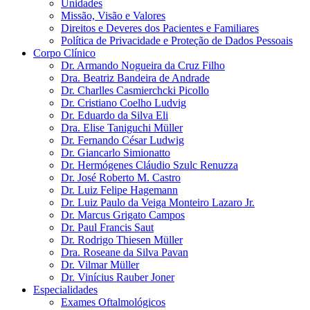
Unidades
Missão, Visão e Valores
Direitos e Deveres dos Pacientes e Familiares
Política de Privacidade e Proteção de Dados Pessoais
Corpo Clínico
Dr. Armando Nogueira da Cruz Filho
Dra. Beatriz Bandeira de Andrade
Dr. Charlles Casmierchcki Picollo
Dr. Cristiano Coelho Ludvig
Dr. Eduardo da Silva Eli
Dra. Elise Taniguchi Müller
Dr. Fernando César Ludwig
Dr. Giancarlo Simionatto
Dr. Hermógenes Cláudio Szulc Renuzza
Dr. José Roberto M. Castro
Dr. Luiz Felipe Hagemann
Dr. Luiz Paulo da Veiga Monteiro Lazaro Jr.
Dr. Marcus Grigato Campos
Dr. Paul Francis Saut
Dr. Rodrigo Thiesen Müller
Dra. Roseane da Silva Pavan
Dr. Vilmar Müller
Dr. Vinícius Rauber Joner
Especialidades
Exames Oftalmológicos