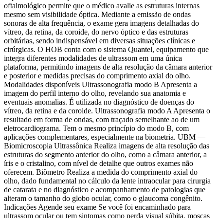
oftalmológico permite que o médico avalie as estruturas internas
mesmo sem visibilidade óptica. Mediante a emissão de ondas
sonoras de alta frequência, o exame gera imagens detalhadas do
vítreo, da retina, da coroide, do nervo óptico e das estruturas
orbitárias, sendo indispensável em diversas situações clínicas e
cirúrgicas. O HOB conta com o sistema Quantel, equipamento que
integra diferentes modalidades de ultrassom em uma única
plataforma, permitindo imagens de alta resolução da câmara anterior
e posterior e medidas precisas do comprimento axial do olho.
Modalidades disponíveis Ultrassonografia modo B Apresenta a
imagem do perfil interno do olho, revelando sua anatomia e
eventuais anomalias. É utilizada no diagnóstico de doenças do
vítreo, da retina e da coroide. Ultrassonografia modo A Apresenta o
resultado em forma de ondas, com traçado semelhante ao de um
eletrocardiograma. Tem o mesmo princípio do modo B, com
aplicações complementares, especialmente na biometria. UBM —
Biomicroscopia Ultrassônica Realiza imagens de alta resolução das
estruturas do segmento anterior do olho, como a câmara anterior, a
íris e o cristalino, com nível de detalhe que outros exames não
oferecem. Biômetro Realiza a medida do comprimento axial do
olho, dado fundamental no cálculo da lente intraocular para cirurgia
de catarata e no diagnóstico e acompanhamento de patologias que
alteram o tamanho do globo ocular, como o glaucoma congênito.
Indicações Agende seu exame Se você foi encaminhado para
ultrassom ocular ou tem sintomas como perda visual súbita, moscas