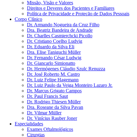
Missão, Visão e Valores
Direitos e Deveres dos Pacientes e Familiares
Política de Privacidade e Proteção de Dados Pessoais
Corpo Clínico
Dr. Armando Nogueira da Cruz Filho
Dra. Beatriz Bandeira de Andrade
Dr. Charlles Casmierchcki Picollo
Dr. Cristiano Coelho Ludvig
Dr. Eduardo da Silva Eli
Dra. Elise Taniguchi Müller
Dr. Fernando César Ludwig
Dr. Giancarlo Simionatto
Dr. Hermógenes Cláudio Szulc Renuzza
Dr. José Roberto M. Castro
Dr. Luiz Felipe Hagemann
Dr. Luiz Paulo da Veiga Monteiro Lazaro Jr.
Dr. Marcus Grigato Campos
Dr. Paul Francis Saut
Dr. Rodrigo Thiesen Müller
Dra. Roseane da Silva Pavan
Dr. Vilmar Müller
Dr. Vinícius Rauber Joner
Especialidades
Exames Oftalmológicos
Cirurgias