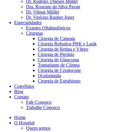
Dr. Rodrigo Thiesen Müller
Dra. Roseane da Silva Pavan
Dr. Vilmar Müller
Dr. Vinícius Rauber Joner
Especialidades
Exames Oftalmológicos
Cirurgias
Cirurgia de Catarata
Cirurgia Refrativa PRK e Lasik
Cirurgia de Retina e Vítreo
Cirurgia de Pterígio
Cirurgia de Glaucoma
Transplante de Córnea
Cirurgia de Ceratocone
Oculoplastia
Cirurgia de Estrabismo
Convênios
Blog
Contato
Fale Conosco
Trabalhe Conosco
Home
O Hospital
Quem somos