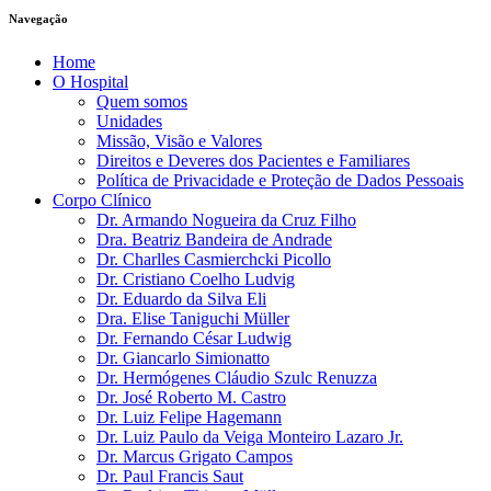
Navegação
Home
O Hospital
Quem somos
Unidades
Missão, Visão e Valores
Direitos e Deveres dos Pacientes e Familiares
Política de Privacidade e Proteção de Dados Pessoais
Corpo Clínico
Dr. Armando Nogueira da Cruz Filho
Dra. Beatriz Bandeira de Andrade
Dr. Charlles Casmierchcki Picollo
Dr. Cristiano Coelho Ludvig
Dr. Eduardo da Silva Eli
Dra. Elise Taniguchi Müller
Dr. Fernando César Ludwig
Dr. Giancarlo Simionatto
Dr. Hermógenes Cláudio Szulc Renuzza
Dr. José Roberto M. Castro
Dr. Luiz Felipe Hagemann
Dr. Luiz Paulo da Veiga Monteiro Lazaro Jr.
Dr. Marcus Grigato Campos
Dr. Paul Francis Saut