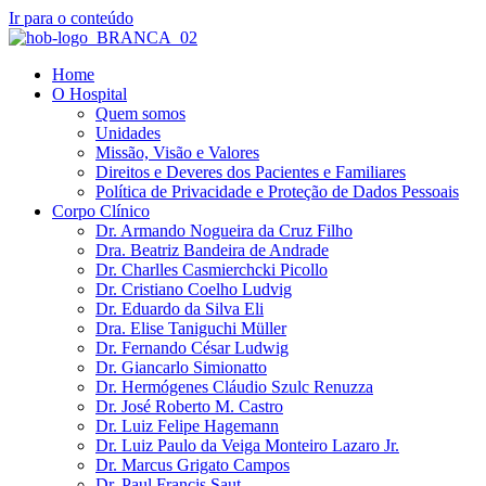
Ir para o conteúdo
Home
O Hospital
Quem somos
Unidades
Missão, Visão e Valores
Direitos e Deveres dos Pacientes e Familiares
Política de Privacidade e Proteção de Dados Pessoais
Corpo Clínico
Dr. Armando Nogueira da Cruz Filho
Dra. Beatriz Bandeira de Andrade
Dr. Charlles Casmierchcki Picollo
Dr. Cristiano Coelho Ludvig
Dr. Eduardo da Silva Eli
Dra. Elise Taniguchi Müller
Dr. Fernando César Ludwig
Dr. Giancarlo Simionatto
Dr. Hermógenes Cláudio Szulc Renuzza
Dr. José Roberto M. Castro
Dr. Luiz Felipe Hagemann
Dr. Luiz Paulo da Veiga Monteiro Lazaro Jr.
Dr. Marcus Grigato Campos
Dr. Paul Francis Saut