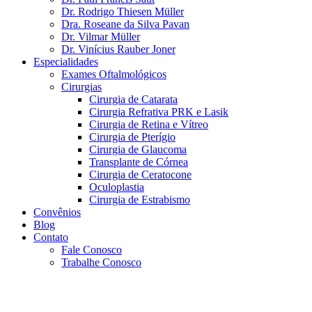
Dr. Rodrigo Thiesen Müller
Dra. Roseane da Silva Pavan
Dr. Vilmar Müller
Dr. Vinícius Rauber Joner
Especialidades
Exames Oftalmológicos
Cirurgias
Cirurgia de Catarata
Cirurgia Refrativa PRK e Lasik
Cirurgia de Retina e Vítreo
Cirurgia de Pterígio
Cirurgia de Glaucoma
Transplante de Córnea
Cirurgia de Ceratocone
Oculoplastia
Cirurgia de Estrabismo
Convênios
Blog
Contato
Fale Conosco
Trabalhe Conosco