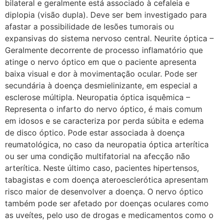
bilateral e geralmente está associado à cefaleia e
diplopia (visão dupla). Deve ser bem investigado para
afastar a possibilidade de lesões tumorais ou
expansivas do sistema nervoso central. Neurite óptica –
Geralmente decorrente de processo inflamatório que
atinge o nervo óptico em que o paciente apresenta
baixa visual e dor à movimentação ocular. Pode ser
secundária à doença desmielinizante, em especial a
esclerose múltipla. Neuropatia óptica isquêmica –
Representa o infarto do nervo óptico, é mais comum
em idosos e se caracteriza por perda súbita e edema
de disco óptico. Pode estar associada à doença
reumatológica, no caso da neuropatia óptica arterítica
ou ser uma condição multifatorial na afecção não
arterítica. Neste último caso, pacientes hipertensos,
tabagistas e com doença ateroesclerótica apresentam
risco maior de desenvolver a doença. O nervo óptico
também pode ser afetado por doenças oculares como
as uveítes, pelo uso de drogas e medicamentos como o