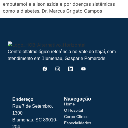
embutamol e a isoniazida e por doenças sistêmicas
como a diabetes. Dr. Marcus Grigato Campos
Centro oftalmológico referência no Vale do Itajaí, com
atendimento em Blumenau, Gaspar e Pomerode.
Navegação
Endereço
Home
Rua 7 de Setembro,
O Hospital
1300
Corpo Clínico
Blumenau, SC 89010-
Especialidades
204